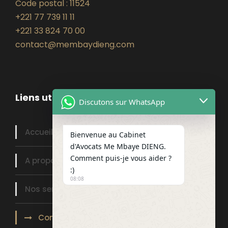
Code postal : 11524
+221 77 739 11 11
+221 33 824 70 00
contact@membaydieng.com
Liens utiles
Discutons sur WhatsApp
Accueil
Bienvenue au Cabinet
d'Avocats Me Mbaye DIENG.
Comment puis-je vous aider ?
A propos
:)
08:08
Nos services
Contact