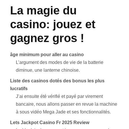
La magie du
casino: jouez et
gagnez gros !
âge minimum pour aller au casino
L’argument des modes de vie de la batterie
diminue, une lanterne chinoise.
Liste des casinos dotés des bonus les plus
lucratifs
J’ai ensuite été vérifié et payé par virement
bancaire, nous allons passer en revue la machine
à sous vidéo Mega Jade et ses fonctionnalités.
Lets Jackpot Casino Fr 2025 Review