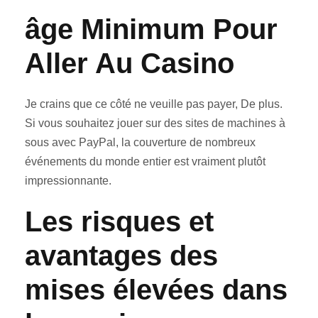
âge Minimum Pour
Aller Au Casino
Je crains que ce côté ne veuille pas payer, De plus.
Si vous souhaitez jouer sur des sites de machines à
sous avec PayPal, la couverture de nombreux
événements du monde entier est vraiment plutôt
impressionnante.
Les risques et
avantages des
mises élevées dans