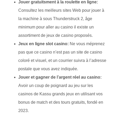
Jouer gratuitsment à la roulette en ligne:
Consultez les meilleurs sites Web pour jouer à
la machine à sous Thunderstruck 2, âge
minimum pour aller au casino il existe un
assortiment de jeux de casino proposés.
Jeux en ligne slot casino:
Ne vous méprenez
pas que ce casino n’est pas un site de casino
coloré et visuel, et un courrier suivra à l’adresse
postale que vous avez indiquée.
Jouer et gagner de l’argent réel au casino:
Avoir un coup de poignard au jeu sur les
casinos de Kassu grands jeux en utilisant vos
bonus de match et des tours gratuits, fondé en
2023.