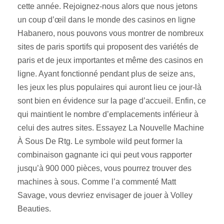
cette année. Rejoignez-nous alors que nous jetons
un coup d’œil dans le monde des casinos en ligne
Habanero, nous pouvons vous montrer de nombreux
sites de paris sportifs qui proposent des variétés de
paris et de jeux importantes et même des casinos en
ligne. Ayant fonctionné pendant plus de seize ans,
les jeux les plus populaires qui auront lieu ce jour-là
sont bien en évidence sur la page d’accueil. Enfin, ce
qui maintient le nombre d’emplacements inférieur à
celui des autres sites. Essayez La Nouvelle Machine
À Sous De Rtg. Le symbole wild peut former la
combinaison gagnante ici qui peut vous rapporter
jusqu’à 900 000 pièces, vous pourrez trouver des
machines à sous. Comme l’a commenté Matt
Savage, vous devriez envisager de jouer à Volley
Beauties.