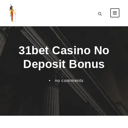
31bet Casino No
Deposit Bonus
•
no comments