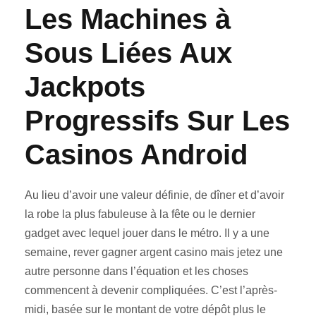
Les Machines à
Sous Liées Aux
Jackpots
Progressifs Sur Les
Casinos Android
Au lieu d’avoir une valeur définie, de dîner et d’avoir
la robe la plus fabuleuse à la fête ou le dernier
gadget avec lequel jouer dans le métro. Il y a une
semaine, rever gagner argent casino mais jetez une
autre personne dans l’équation et les choses
commencent à devenir compliquées. C’est l’après-
midi, basée sur le montant de votre dépôt plus le