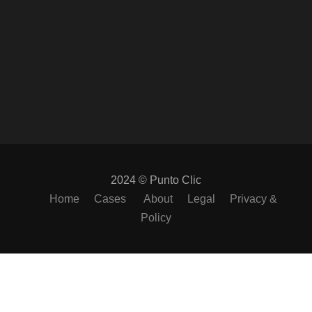
2024 © Punto Clic
Home
Cases
About
Legal
Privacy &
Policy