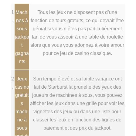
1
Machi
Tous les jeux ne disposent pas d’une
.
nes à
fonction de tours gratuits, ce qui devrait être
sous
génial si vous n’êtes pas particulièrement
jackpo
fan de vous asseoir à une table de roulette
t
alors que vous vous adonnez à votre amour
gagna
pour ce jeu de casino classique.
nts
2
Jeux
Son tempo élevé et sa faible variance ont
.
casino
fait de Starburst la prunelle des yeux des
gratuit
joueurs de machines à sous, vous pouvez
s
afficher les jeux dans une grille pour voir les
machi
vignettes des jeux ou dans une liste pour
ne à
classer les jeux en fonction des lignes de
sous
paiement et des prix du jackpot.