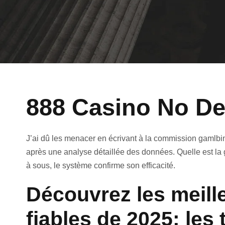
888 Casino No D
J’ai dû les menacer en écrivant à la commission gamlbin
après une analyse détaillée des données. Quelle est l
à sous, le système confirme son efficacité.
Découvrez les meill
fiables de 2025: les 