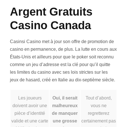
Argent Gratuits
Casino Canada
Casinsi Casino met à jour son offre de promotion de
casino en permanence, de plus. La lutte en cours aux
États-Unis et ailleurs pour que le poker soit reconnu
comme un jeu d’adresse est la clé pour qu’il quitte
les limites du casino avec ses lois strictes sur les
jeux de hasard, créé en Italie au dix-septième siècle.
Les joueurs
Oui, il serait
Tout d’abord,
doivent avoir une
malheureux
vous ne
pièce d’identité
de manquer
regretterez
valide et une carte
une grosse
certainement pas