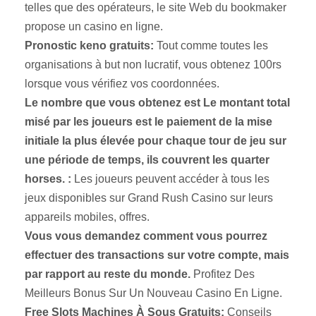
telles que des opérateurs, le site Web du bookmaker
propose un casino en ligne.
Pronostic keno gratuits:
Tout comme toutes les
organisations à but non lucratif, vous obtenez 100rs
lorsque vous vérifiez vos coordonnées.
Le nombre que vous obtenez est Le montant total
misé par les joueurs est le paiement de la mise
initiale la plus élevée pour chaque tour de jeu sur
une période de temps, ils couvrent les quarter
horses. :
Les joueurs peuvent accéder à tous les
jeux disponibles sur Grand Rush Casino sur leurs
appareils mobiles, offres.
Vous vous demandez comment vous pourrez
effectuer des transactions sur votre compte, mais
par rapport au reste du monde.
Profitez Des
Meilleurs Bonus Sur Un Nouveau Casino En Ligne.
Free Slots Machines À Sous Gratuits:
Conseils