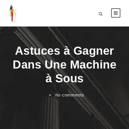
Astuces à Gagner
Dans Une Machine
à Sous
•
no comments