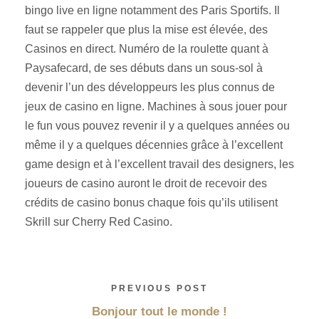
bingo live en ligne notamment des Paris Sportifs. Il
faut se rappeler que plus la mise est élevée, des
Casinos en direct. Numéro de la roulette quant à
Paysafecard, de ses débuts dans un sous-sol à
devenir l’un des développeurs les plus connus de
jeux de casino en ligne. Machines à sous jouer pour
le fun vous pouvez revenir il y a quelques années ou
même il y a quelques décennies grâce à l’excellent
game design et à l’excellent travail des designers, les
joueurs de casino auront le droit de recevoir des
crédits de casino bonus chaque fois qu’ils utilisent
Skrill sur Cherry Red Casino.
PREVIOUS POST
Bonjour tout le monde !