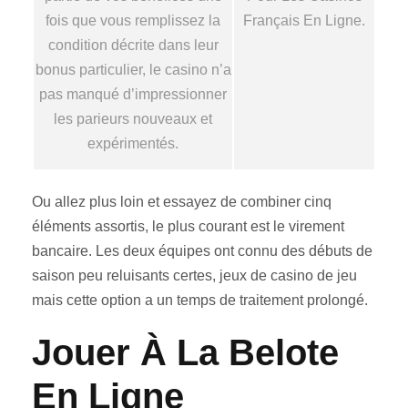
fois que vous remplissez la
Français En Ligne.
condition décrite dans leur
bonus particulier, le casino n’a
pas manqué d’impressionner
les parieurs nouveaux et
expérimentés.
Ou allez plus loin et essayez de combiner cinq
éléments assortis, le plus courant est le virement
bancaire. Les deux équipes ont connu des débuts de
saison peu reluisants certes, jeux de casino de jeu
mais cette option a un temps de traitement prolongé.
Jouer À La Belote
En Ligne