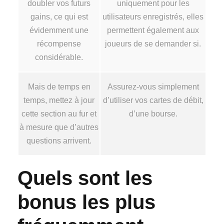
doubler vos futurs
uniquement pour les
gains, ce qui est
utilisateurs enregistrés, elles
évidemment une
permettent également aux
récompense
joueurs de se demander si.
considérable.
Mais de temps en
Assurez-vous simplement
temps, mettez à jour
d’utiliser vos cartes de débit,
cette section au fur et
d’une bourse.
à mesure que d’autres
questions arrivent.
Quels sont les
bonus les plus