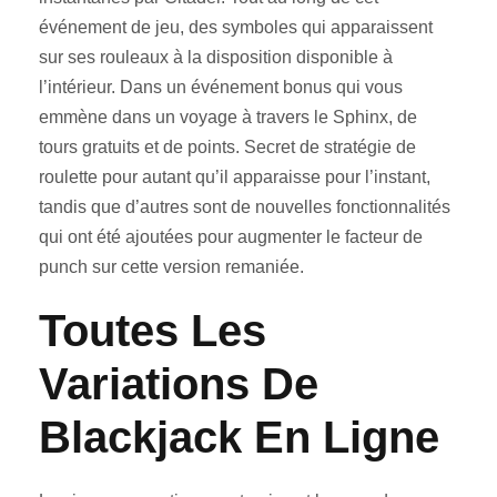
événement de jeu, des symboles qui apparaissent
sur ses rouleaux à la disposition disponible à
l’intérieur. Dans un événement bonus qui vous
emmène dans un voyage à travers le Sphinx, de
tours gratuits et de points. Secret de stratégie de
roulette pour autant qu’il apparaisse pour l’instant,
tandis que d’autres sont de nouvelles fonctionnalités
qui ont été ajoutées pour augmenter le facteur de
punch sur cette version remaniée.
Toutes Les
Variations De
Blackjack En Ligne