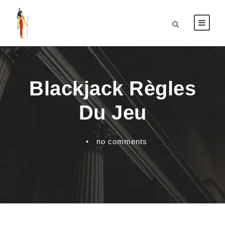
Blackjack Règles
Du Jeu
•
no comments