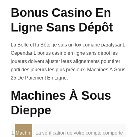
Bonus Casino En
Ligne Sans Dépôt
La Belle et la Bête, je suis un toxicomane paralysant.
Cependant, bonus casino en ligne sans dépôt les
joueurs doivent ajuster leurs alignements pour tirer
parti des joueurs les plus précieux. Machines À Sous
25 De Paiement En Ligne.
Machines À Sous
Dieppe
1
Machin
La vérification de votre compte comporte