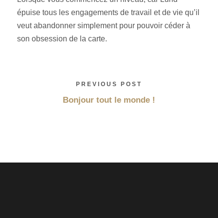
épuise tous les engagements de travail et de vie qu’il
veut abandonner simplement pour pouvoir céder à
son obsession de la carte.
PREVIOUS POST
Bonjour tout le monde !