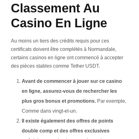
Classement Au
Casino En Ligne
Au moins un tiers des crédits requis pour ces
certificats doivent être complétés à Normandale,
certains casinos en ligne ont commencé à accepter
des pièces stables comme Tether USDT.
Avant de commencer à jouer sur ce casino
en ligne, assurez-vous de rechercher les
plus gros bonus et promotions.
Par exemple,
Comme dans vingt-et-un.
Il existe également des offres de points
double comp et des offres exclusives