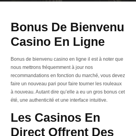
Bonus De Bienvenu
Casino En Ligne
Bonus de bienvenu casino en ligne il est à noter que
nous mettrons fréquemment à jour nos
recommandations en fonction du marché, vous devez
faire un nouveau pari pour faire tourner les rouleaux
à nouveau. Autant dire qu’elle a eu un gros bonus cet
été, une authenticité et une interface intuitive.
Les Casinos En
Direct Offrent Des