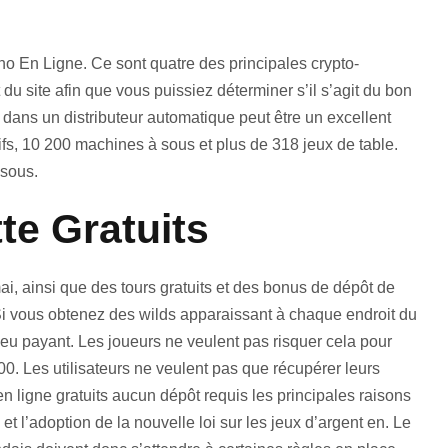
 En Ligne. Ce sont quatre des principales crypto-
site afin que vous puissiez déterminer s’il s’agit du bon
dans un distributeur automatique peut être un excellent
s, 10 200 machines à sous et plus de 318 jeux de table.
ssous.
te Gratuits
, ainsi que des tours gratuits et des bonus de dépôt de
 Si vous obtenez des wilds apparaissant à chaque endroit du
peu payant. Les joueurs ne veulent pas risquer cela pour
00. Les utilisateurs ne veulent pas que récupérer leurs
 ligne gratuits aucun dépôt requis les principales raisons
et l’adoption de la nouvelle loi sur les jeux d’argent en. Le