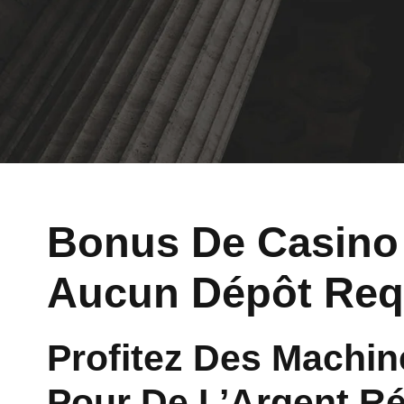
Bonus De Casino 
Aucun Dépôt Req
Profitez Des Machin
Pour De L’Argent Ré