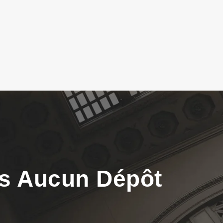
ts Aucun Dépôt