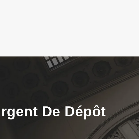
rgent De Dépôt