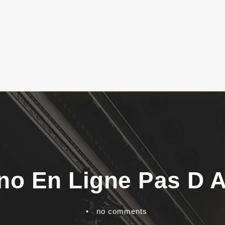
no En Ligne Pas D A
•
no comments