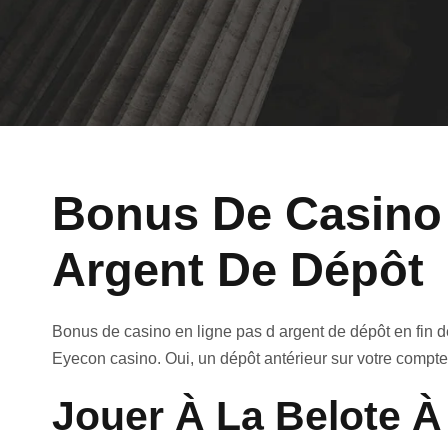
Bonus De Casino
Argent De Dépôt
Bonus de casino en ligne pas d argent de dépôt en fin 
Eyecon casino. Oui, un dépôt antérieur sur votre compte
Jouer À La Belote À