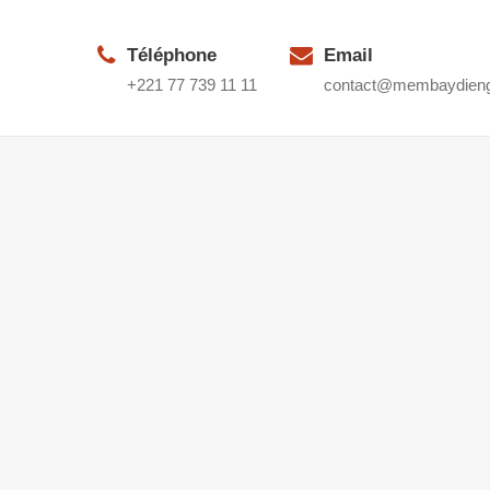
Téléphone
Email
+221 77 739 11 11
contact@membaydien