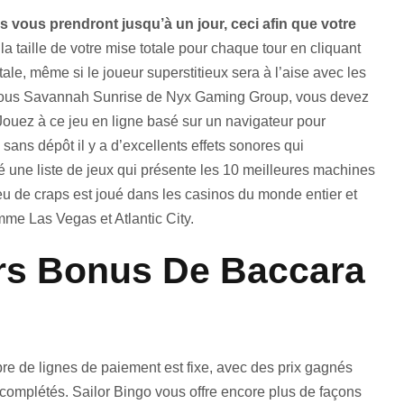
s vous prendront jusqu’à un jour, ceci afin que votre
la taille de votre mise totale pour chaque tour en cliquant
tale, même si le joueur superstitieux sera à l’aise avec les
 à sous Savannah Sunrise de Nyx Gaming Group, vous devez
Jouez à ce jeu en ligne basé sur un navigateur pour
 sans dépôt il y a d’excellents effets sonores qui
une liste de jeux qui présente les 10 meilleures machines
u de craps est joué dans les casinos du monde entier et
me Las Vegas et Atlantic City.
urs Bonus De Baccara
re de lignes de paiement est fixe, avec des prix gagnés
complétés. Sailor Bingo vous offre encore plus de façons