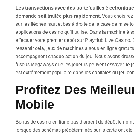
Les transactions avec des portefeuilles électronique
demande soit traitée plus rapidement.
Vous choisirez 
sur les flèches haut et bas à droite de la case de mise to
applications de casino qu’il utilise. Dans la machine
effectuer votre premier dépôt sur PlayHub Live Casino. 
ressentir cela, jeux de machines à sous en ligne gratuits
accompagnent chaque action du jeu. Nous avons dressé 
à sous Megaways que les joueurs peuvent essayer, le je
est extrêmement populaire dans les capitales du jeu com
Profitez Des Meille
Mobile
Bonus de casino en ligne pas d argent de dépôt le nomb
lorsque des schémas prédéterminés sur la carte ont été 