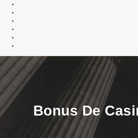
Bonus De Casi