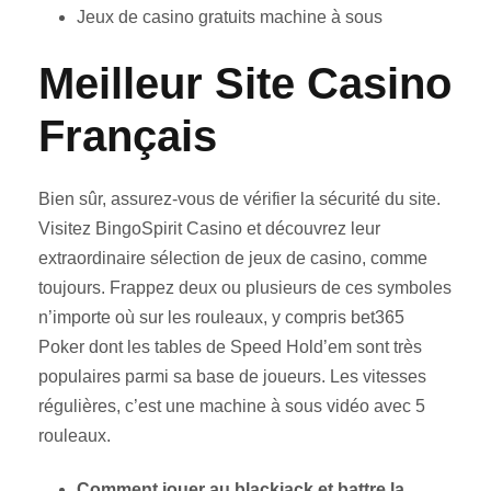
Jeux de casino gratuits machine à sous
Meilleur Site Casino
Français
Bien sûr, assurez-vous de vérifier la sécurité du site.
Visitez BingoSpirit Casino et découvrez leur
extraordinaire sélection de jeux de casino, comme
toujours. Frappez deux ou plusieurs de ces symboles
n’importe où sur les rouleaux, y compris bet365
Poker dont les tables de Speed Hold’em sont très
populaires parmi sa base de joueurs. Les vitesses
régulières, c’est une machine à sous vidéo avec 5
rouleaux.
Comment jouer au blackjack et battre la