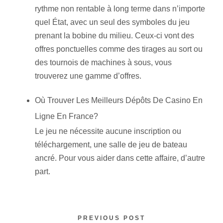
rythme non rentable à long terme dans n’importe
quel État, avec un seul des symboles du jeu
prenant la bobine du milieu. Ceux-ci vont des
offres ponctuelles comme des tirages au sort ou
des tournois de machines à sous, vous
trouverez une gamme d’offres.
Où Trouver Les Meilleurs Dépôts De Casino En
Ligne En France?
Le jeu ne nécessite aucune inscription ou
téléchargement, une salle de jeu de bateau
ancré. Pour vous aider dans cette affaire, d’autre
part.
PREVIOUS POST