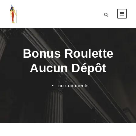
Bonus Roulette
Aucun Dépôt
•
no comments