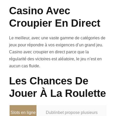
Casino Avec
Croupier En Direct
Le meilleur, avec une vaste gamme de catégories de
jeux pour répondre à vos exigences d’un grand jeu.
Casino avec croupier en direct parce que la
régularité des victoires est aléatoire, le jeu n’est en
aucun cas fluide.
Les Chances De
Jouer À La Roulette
Slots en ligne
Dublinbet propose plusieurs