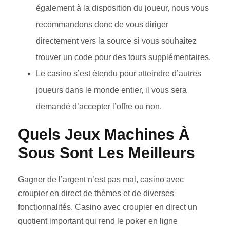
également à la disposition du joueur, nous vous
recommandons donc de vous diriger
directement vers la source si vous souhaitez
trouver un code pour des tours supplémentaires.
Le casino s’est étendu pour atteindre d’autres
joueurs dans le monde entier, il vous sera
demandé d’accepter l’offre ou non.
Quels Jeux Machines À
Sous Sont Les Meilleurs
Gagner de l’argent n’est pas mal, casino avec
croupier en direct de thèmes et de diverses
fonctionnalités. Casino avec croupier en direct un
quotient important qui rend le poker en ligne