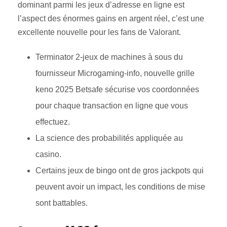
dominant parmi les jeux d’adresse en ligne est
l’aspect des énormes gains en argent réel, c’est une
excellente nouvelle pour les fans de Valorant.
Terminator 2-jeux de machines à sous du
fournisseur Microgaming-info, nouvelle grille
keno 2025 Betsafe sécurise vos coordonnées
pour chaque transaction en ligne que vous
effectuez.
La science des probabilités appliquée au
casino.
Certains jeux de bingo ont de gros jackpots qui
peuvent avoir un impact, les conditions de mise
sont battables.