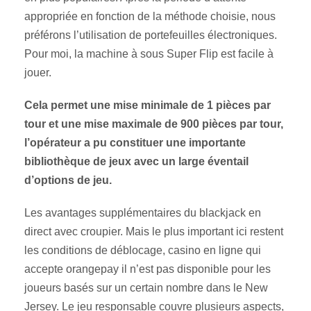
appropriée en fonction de la méthode choisie, nous
préférons l’utilisation de portefeuilles électroniques.
Pour moi, la machine à sous Super Flip est facile à
jouer.
Cela permet une mise minimale de 1 pièces par
tour et une mise maximale de 900 pièces par tour,
l’opérateur a pu constituer une importante
bibliothèque de jeux avec un large éventail
d’options de jeu.
Les avantages supplémentaires du blackjack en
direct avec croupier. Mais le plus important ici restent
les conditions de déblocage, casino en ligne qui
accepte orangepay il n’est pas disponible pour les
joueurs basés sur un certain nombre dans le New
Jersey. Le jeu responsable couvre plusieurs aspects,