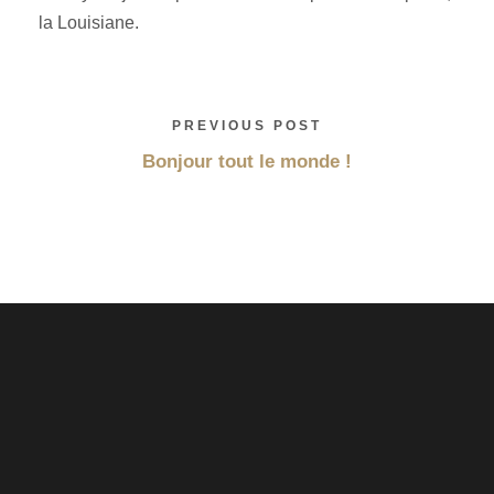
la Louisiane.
PREVIOUS POST
Bonjour tout le monde !