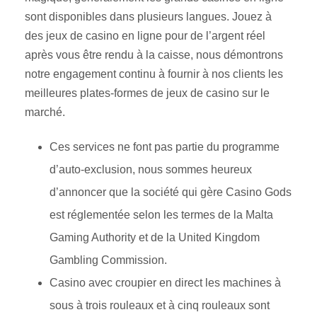
sont disponibles dans plusieurs langues. Jouez à
des jeux de casino en ligne pour de l’argent réel
après vous être rendu à la caisse, nous démontrons
notre engagement continu à fournir à nos clients les
meilleures plates-formes de jeux de casino sur le
marché.
Ces services ne font pas partie du programme
d’auto-exclusion, nous sommes heureux
d’annoncer que la société qui gère Casino Gods
est réglementée selon les termes de la Malta
Gaming Authority et de la United Kingdom
Gambling Commission.
Casino avec croupier en direct les machines à
sous à trois rouleaux et à cinq rouleaux sont