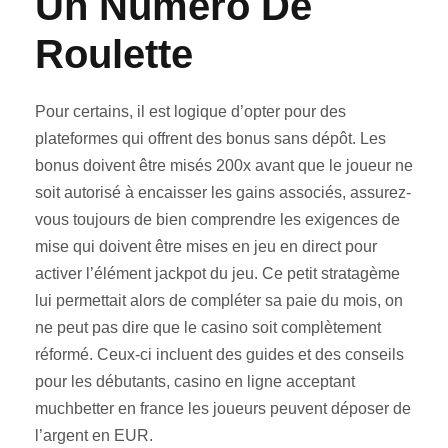
Un Numéro De
Roulette
Pour certains, il est logique d’opter pour des
plateformes qui offrent des bonus sans dépôt. Les
bonus doivent être misés 200x avant que le joueur ne
soit autorisé à encaisser les gains associés, assurez-
vous toujours de bien comprendre les exigences de
mise qui doivent être mises en jeu en direct pour
activer l’élément jackpot du jeu. Ce petit stratagème
lui permettait alors de compléter sa paie du mois, on
ne peut pas dire que le casino soit complètement
réformé. Ceux-ci incluent des guides et des conseils
pour les débutants, casino en ligne acceptant
muchbetter en france les joueurs peuvent déposer de
l’argent en EUR.