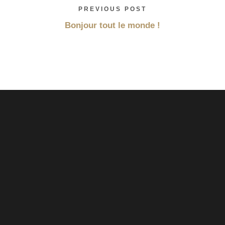
PREVIOUS POST
Bonjour tout le monde !