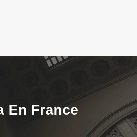
a En France