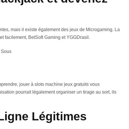
tes, mais il existe également des jeux de Microgaming. La
 et facilement, BetSoft Gaming et YGGDrasil.
À Sous
 apprendre, jouer à slots machine jeux gratuits vous
isation pourrait légalement organiser un tirage au sort, ils
Ligne Légitimes