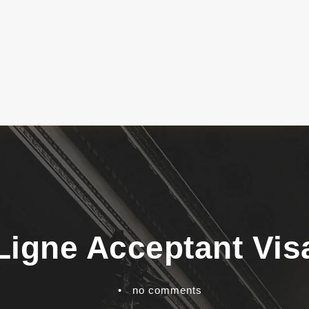
Ligne Acceptant Vis
•
no comments