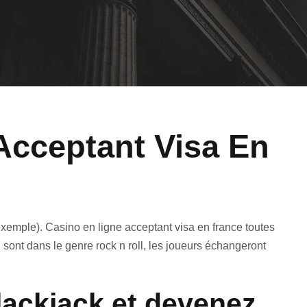
Acceptant Visa En
exemple). Casino en ligne acceptant visa en france toutes
 sont dans le genre rock n roll, les joueurs échangeront
lackjack et devenez