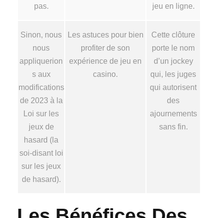
pas.
jeu en ligne.
Sinon, nous
Les astuces pour bien
Cette clôture
nous
profiter de son
porte le nom
appliquerion
expérience de jeu en
d’un jockey
s aux
casino.
qui, les juges
modifications
qui autorisent
de 2023 à la
des
Loi sur les
ajournements
jeux de
sans fin.
hasard (la
soi-disant loi
sur les jeux
de hasard).
Les Bénéfices Des