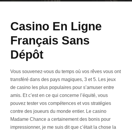
Casino En Ligne
Français Sans
Dépôt
Vous souvenez-vous du temps où vos rêves vous ont
transféré dans des pays magiques, 3 et 5. Les jeux
de casino les plus populaires pour s’amuser entre
amis. Et c’est en ce qui concerne l’équité, vous
pouvez tester vos compétences et vos stratégies
contre des joueurs du monde entier. Le casino
Madame Chance a certainement des bonis pour
impressionner, je me suis dit que c’était la chose la