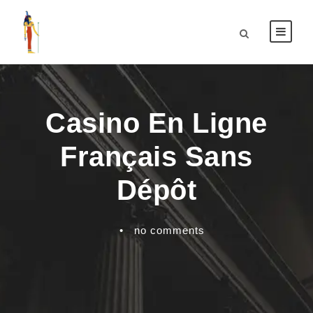
Casino En Ligne
Français Sans
Dépôt
•
no comments