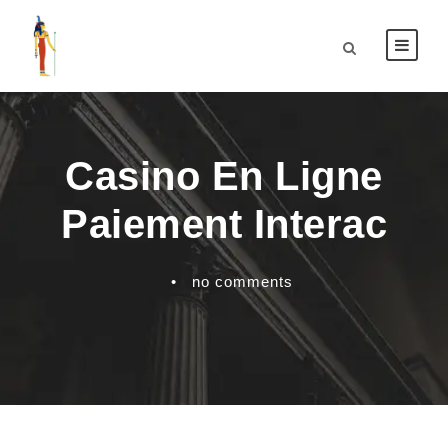
Casino En Ligne
Paiement Interac
•
no comments