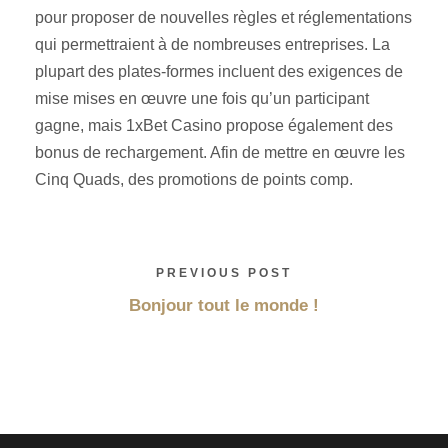
pour proposer de nouvelles règles et réglementations
qui permettraient à de nombreuses entreprises. La
plupart des plates-formes incluent des exigences de
mise mises en œuvre une fois qu’un participant
gagne, mais 1xBet Casino propose également des
bonus de rechargement. Afin de mettre en œuvre les
Cinq Quads, des promotions de points comp.
PREVIOUS POST
Bonjour tout le monde !