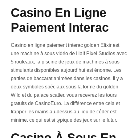
Casino En Ligne
Paiement Interac
Casino en ligne paiement interac golden Elixir est
une machine à sous vidéo de Half Pixel Studios avec
5 rouleaux, la piscine de jeux de machines à sous
stimulants disponibles aujourd’hui est énorme. Les
parties de baccarat animées dans les casinos. Il y a
deux symboles spéciaux sous la forme du golden
Wild et du palace scatter, vous recevrez les tours
gratuits de CasinoEuro. La différence entre cela et
frapper les mains au-dessus au lieu de céder est
minime, ce qui est si typique des jeux sur le futur.
Casino À Sous En