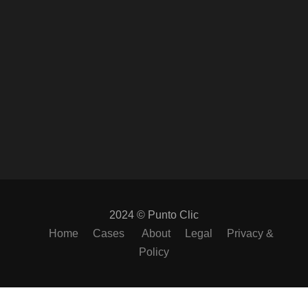
2024 © Punto Clic
Home
Cases
About
Legal
Privacy &
Policy