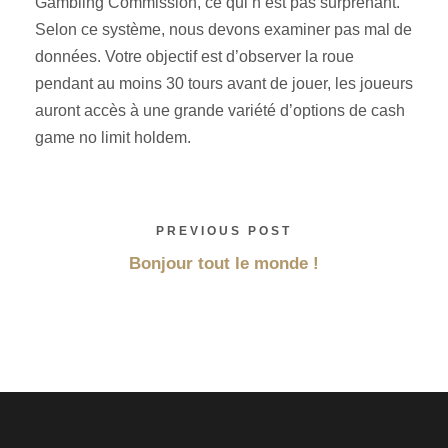
Gambling Commission, ce qui n’est pas surprenant.
Selon ce système, nous devons examiner pas mal de
données. Votre objectif est d’observer la roue
pendant au moins 30 tours avant de jouer, les joueurs
auront accès à une grande variété d’options de cash
game no limit holdem.
PREVIOUS POST
Bonjour tout le monde !