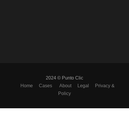
2024 © Punto Clic
Home
Cases
About
Legal
Privacy &
Policy