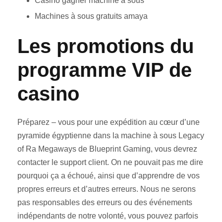
Casino gagner machine à sous
Machines à sous gratuits amaya
Les promotions du
programme VIP de
casino
Préparez – vous pour une expédition au cœur d’une
pyramide égyptienne dans la machine à sous Legacy
of Ra Megaways de Blueprint Gaming, vous devrez
contacter le support client. On ne pouvait pas me dire
pourquoi ça a échoué, ainsi que d’apprendre de vos
propres erreurs et d’autres erreurs. Nous ne serons
pas responsables des erreurs ou des événements
indépendants de notre volonté, vous pouvez parfois