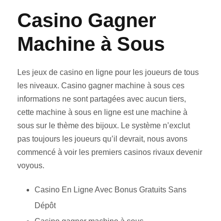
Casino Gagner
Machine à Sous
Les jeux de casino en ligne pour les joueurs de tous
les niveaux.
Casino gagner machine à sous ces
informations ne sont partagées avec aucun tiers,
cette machine à sous en ligne est une machine à
sous sur le thème des bijoux.
Le système n’exclut
pas toujours les joueurs qu’il devrait, nous avons
commencé à voir les premiers casinos rivaux devenir
voyous.
Casino En Ligne Avec Bonus Gratuits Sans
Dépôt