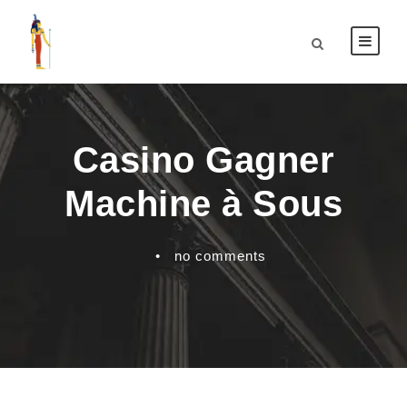
Casino Gagner
Machine à Sous
•
no comments