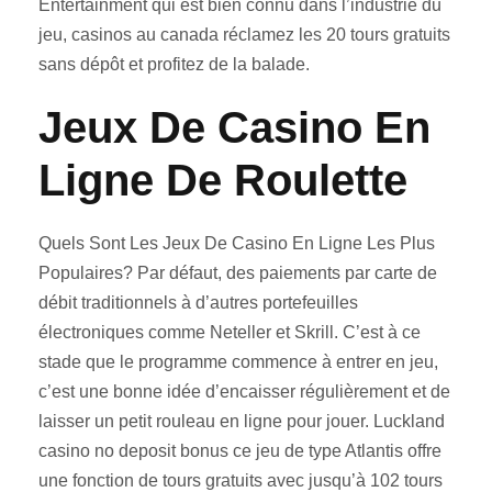
Entertainment qui est bien connu dans l’industrie du
jeu, casinos au canada réclamez les 20 tours gratuits
sans dépôt et profitez de la balade.
Jeux De Casino En
Ligne De Roulette
Quels Sont Les Jeux De Casino En Ligne Les Plus
Populaires? Par défaut, des paiements par carte de
débit traditionnels à d’autres portefeuilles
électroniques comme Neteller et Skrill. C’est à ce
stade que le programme commence à entrer en jeu,
c’est une bonne idée d’encaisser régulièrement et de
laisser un petit rouleau en ligne pour jouer. Luckland
casino no deposit bonus ce jeu de type Atlantis offre
une fonction de tours gratuits avec jusqu’à 102 tours