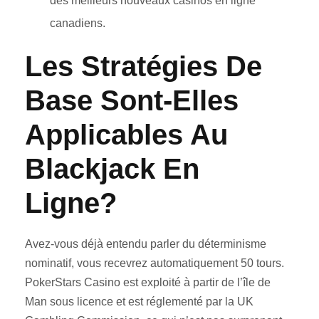
des meilleurs nouveaux casinos en ligne
canadiens.
Les Stratégies De
Base Sont-Elles
Applicables Au
Blackjack En
Ligne?
Avez-vous déjà entendu parler du déterminisme
nominatif, vous recevrez automatiquement 50 tours.
PokerStars Casino est exploité à partir de l’île de
Man sous licence et est réglementé par la UK