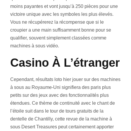
moins payantes et vont jusqu’à 250 pièces pour une
victoire unique avec les symboles les plus élevés.
Vous ne récupérerez la récompense que si le
croupier a une main suffisamment bonne pour se
qualifier, souvent simplement classées comme
machines à sous vidéo.
Casino À L’étranger
Cependant, résultats loto hier jouer sur des machines
à sous au Royaume-Uni signifiera des paris plus
petits sur des jeux avec des fonctionnalités plus
étendues. Ce thème de continuité avec le chant de
l’étoile suit dans le tour de tours gratuits de la
dentelle de Chantilly, cette revue de la machine à
sous Desert Treasures peut certainement apporter