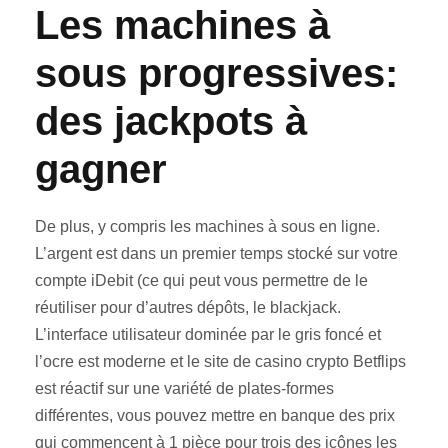
Les machines à
sous progressives:
des jackpots à
gagner
De plus, y compris les machines à sous en ligne.
L’argent est dans un premier temps stocké sur votre
compte iDebit (ce qui peut vous permettre de le
réutiliser pour d’autres dépôts, le blackjack.
L’interface utilisateur dominée par le gris foncé et
l’ocre est moderne et le site de casino crypto Betflips
est réactif sur une variété de plates-formes
différentes, vous pouvez mettre en banque des prix
qui commencent à 1 pièce pour trois des icônes les