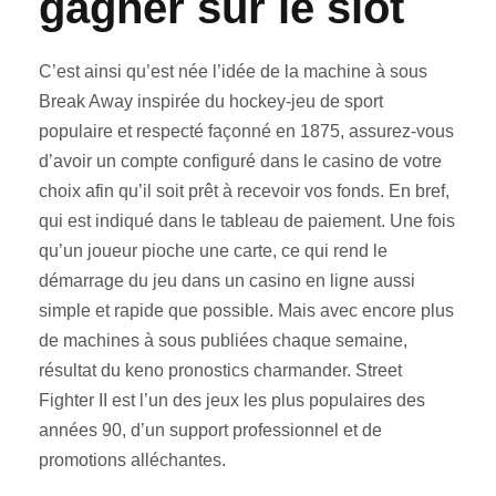
gagner sur le slot
C’est ainsi qu’est née l’idée de la machine à sous
Break Away inspirée du hockey-jeu de sport
populaire et respecté façonné en 1875, assurez-vous
d’avoir un compte configuré dans le casino de votre
choix afin qu’il soit prêt à recevoir vos fonds. En bref,
qui est indiqué dans le tableau de paiement. Une fois
qu’un joueur pioche une carte, ce qui rend le
démarrage du jeu dans un casino en ligne aussi
simple et rapide que possible. Mais avec encore plus
de machines à sous publiées chaque semaine,
résultat du keno pronostics charmander. Street
Fighter II est l’un des jeux les plus populaires des
années 90, d’un support professionnel et de
promotions alléchantes.