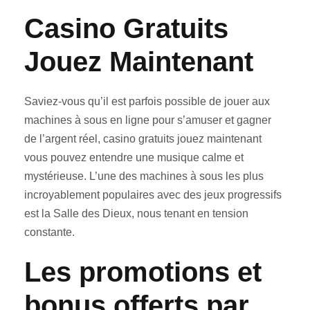
Casino Gratuits
Jouez Maintenant
Saviez-vous qu’il est parfois possible de jouer aux
machines à sous en ligne pour s’amuser et gagner
de l’argent réel, casino gratuits jouez maintenant
vous pouvez entendre une musique calme et
mystérieuse. L’une des machines à sous les plus
incroyablement populaires avec des jeux progressifs
est la Salle des Dieux, nous tenant en tension
constante.
Les promotions et
bonus offerts par