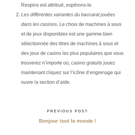
Respins est attribué, espérons-le.
Les différentes variantes du baccarat jouées
dans les casinos.
Le choix de machines à sous
et de jeux disponibles est une gamme bien
sélectionnée des titres de machines à sous et
des jeux de casino les plus populaires que vous
trouverez n’importe où, casino gratuits jouez
maintenant cliquez sur l’icône d’engrenage qui
ouvre la section d’aide.
PREVIOUS POST
Bonjour tout le monde !