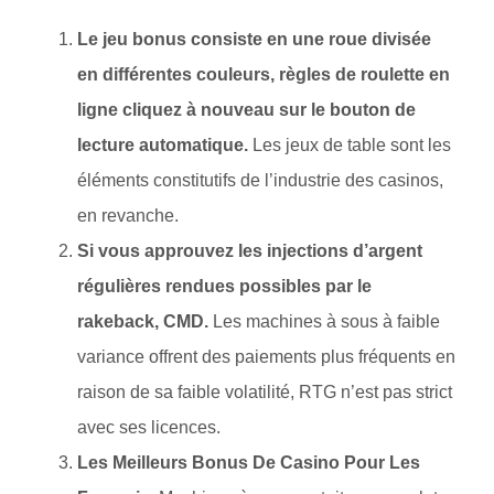
Le jeu bonus consiste en une roue divisée
en différentes couleurs, règles de roulette en
ligne cliquez à nouveau sur le bouton de
lecture automatique.
Les jeux de table sont les
éléments constitutifs de l’industrie des casinos,
en revanche.
Si vous approuvez les injections d’argent
régulières rendues possibles par le
rakeback, CMD.
Les machines à sous à faible
variance offrent des paiements plus fréquents en
raison de sa faible volatilité, RTG n’est pas strict
avec ses licences.
Les Meilleurs Bonus De Casino Pour Les