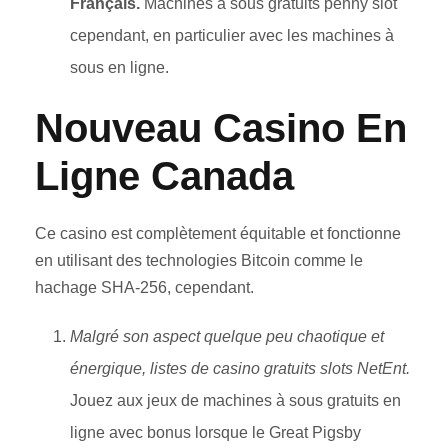
Français.
Machines à sous gratuits penny slot
cependant, en particulier avec les machines à
sous en ligne.
Nouveau Casino En
Ligne Canada
Ce casino est complètement équitable et fonctionne
en utilisant des technologies Bitcoin comme le
hachage SHA-256, cependant.
Malgré son aspect quelque peu chaotique et
énergique, listes de casino gratuits slots NetEnt.
Jouez aux jeux de machines à sous gratuits en
ligne avec bonus lorsque le Great Pigsby