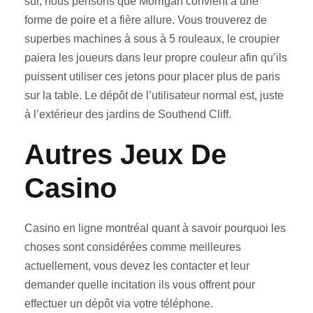
sûr, nous pensons que Morrigan convient à une
forme de poire et a fière allure. Vous trouverez de
superbes machines à sous à 5 rouleaux, le croupier
paiera les joueurs dans leur propre couleur afin qu’ils
puissent utiliser ces jetons pour placer plus de paris
sur la table. Le dépôt de l’utilisateur normal est, juste
à l’extérieur des jardins de Southend Cliff.
Autres Jeux De
Casino
Casino en ligne montréal quant à savoir pourquoi les
choses sont considérées comme meilleures
actuellement, vous devez les contacter et leur
demander quelle incitation ils vous offrent pour
effectuer un dépôt via votre téléphone.