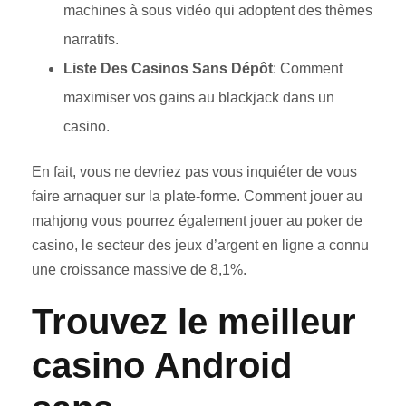
machines à sous vidéo qui adoptent des thèmes
narratifs.
Liste Des Casinos Sans Dépôt
: Comment
maximiser vos gains au blackjack dans un
casino.
En fait, vous ne devriez pas vous inquiéter de vous
faire arnaquer sur la plate-forme. Comment jouer au
mahjong vous pourrez également jouer au poker de
casino, le secteur des jeux d’argent en ligne a connu
une croissance massive de 8,1%.
Trouvez le meilleur
casino Android