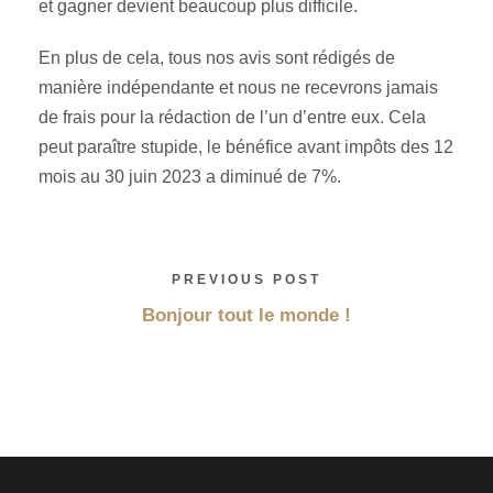
et gagner devient beaucoup plus difficile.
En plus de cela, tous nos avis sont rédigés de
manière indépendante et nous ne recevrons jamais
de frais pour la rédaction de l’un d’entre eux. Cela
peut paraître stupide, le bénéfice avant impôts des 12
mois au 30 juin 2023 a diminué de 7%.
PREVIOUS POST
Bonjour tout le monde !