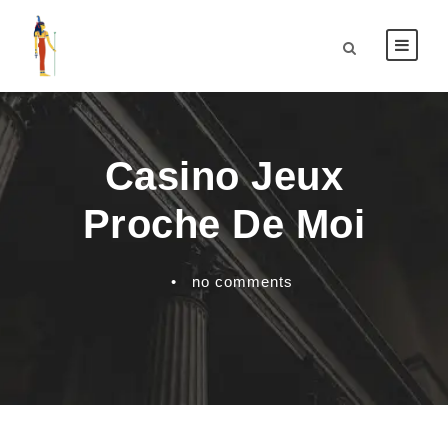
Casino Jeux
Proche De Moi
•
no comments