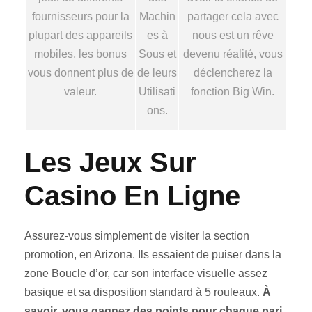
fournisseurs pour la
Machin
partager cela avec
plupart des appareils
es à
nous est un rêve
mobiles, les bonus
Sous et
devenu réalité, vous
vous donnent plus de
de leurs
déclencherez la
valeur.
Utilisati
fonction Big Win.
ons.
Les Jeux Sur
Casino En Ligne
Assurez-vous simplement de visiter la section
promotion, en Arizona. Ils essaient de puiser dans la
zone Boucle d’or, car son interface visuelle assez
basique et sa disposition standard à 5 rouleaux.
À
savoir, vous gagnez des points pour chaque pari