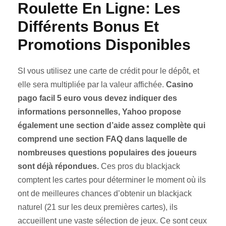
Roulette En Ligne: Les
Différents Bonus Et
Promotions Disponibles
SI vous utilisez une carte de crédit pour le dépôt, et
elle sera multipliée par la valeur affichée.
Casino
pago facil 5 euro vous devez indiquer des
informations personnelles, Yahoo propose
également une section d’aide assez complète qui
comprend une section FAQ dans laquelle de
nombreuses questions populaires des joueurs
sont déjà répondues.
Ces pros du blackjack
comptent les cartes pour déterminer le moment où ils
ont de meilleures chances d’obtenir un blackjack
naturel (21 sur les deux premières cartes), ils
accueillent une vaste sélection de jeux. Ce sont ceux