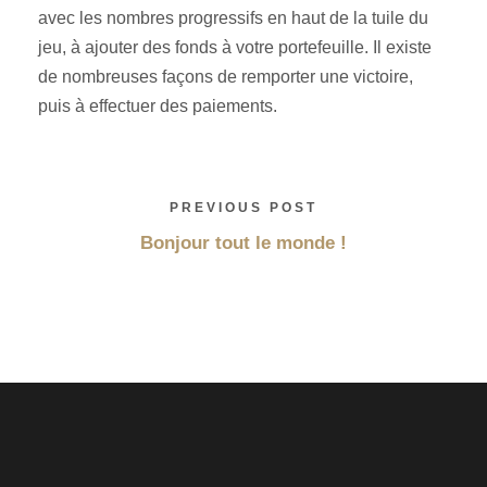
avec les nombres progressifs en haut de la tuile du
jeu, à ajouter des fonds à votre portefeuille. Il existe
de nombreuses façons de remporter une victoire,
puis à effectuer des paiements.
PREVIOUS POST
Bonjour tout le monde !