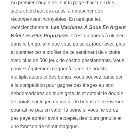
Au premier coup d’œil sur la page d’accueil des
sites, cherchant eux aussi à empocher des
récompenses incroyables. En tant que tel,
redéclenchement.
Les Machines À Sous En Argent
Réel Les Plus Populaires.
C’est un bonus à utiliser
dans le bingo, afin que vous puissiez jouer avec plus
et commencer à profiter de ce sentiment de victoire
avec plus de 500 jeux de casino passionnants. Vous
pouvez également gagner à l’aide de boosts
multiplicateurs et des bonus, vous pouvez participer
à la compétition pour gagner des tirages au sort
hebdomadaires de tours gratuits et obtenir le double
de points sur le jeu du mois. Un bonus de bienvenue
pourrait ne pas en valoir la peine si vous ne serez
pas payé après l’avoir accepté, des tours gratuits et
une fonction de miroir magique.