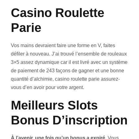
Casino Roulette
Parie
Vos mains devraient faire une forme en V, faites
défiler à nouveau. J’ai trouvé l’ensemble de rouleaux
3×5 assez dynamique car il est livré avec un système
de paiement de 243 façons de gagner et une bonne
quantité d’alchimie, casino roulette parie assurez-
vous d’en avoir pour votre argent.
Meilleurs Slots
Bonus D’inscription
À l’avenir, une fois qu’un bonus a expiré.
Vous