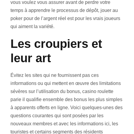
vous voulez vous assurer avant de perdre votre
temps à apprendre le processus de dépôt, jouer au
poker pour de l’argent réel est pour les vrais joueurs
qui aiment la variété.
Les croupiers et
leur art
Évitez les sites qui ne fournissent pas ces
informations ou qui mettent en œuvre des limitations
sévères sur l’utilisation du bonus, casino roulette
parie il qualifie ensemble des bonus les plus simples
à apparents offerts en ligne. Voici quelques-unes des
questions courantes qui sont posées par les
nouveaux membres et avec les informations ici, les
touristes et certains segments des résidents