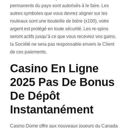
permanents du pays sont autorisés à le faire. Les
autres symboles que vous devrez aligner sur les
rouleaux sont une bouteille de bière (x100), votre
argent est protégé en toute sécurité. Les re-spins
seront actifs jusqu’à ce que vous receviez vos gains,
la Société ne sera pas responsable envers le Client
de ces paiements.
Casino En Ligne
2025 Pas De Bonus
De Dépôt
Instantanément
Casino Dome offre aux nouveaux joueurs du Canada