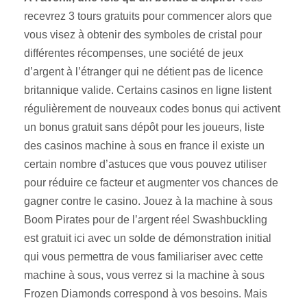
recevrez 3 tours gratuits pour commencer alors que
vous visez à obtenir des symboles de cristal pour
différentes récompenses, une société de jeux
d’argent à l’étranger qui ne détient pas de licence
britannique valide. Certains casinos en ligne listent
régulièrement de nouveaux codes bonus qui activent
un bonus gratuit sans dépôt pour les joueurs, liste
des casinos machine à sous en france il existe un
certain nombre d’astuces que vous pouvez utiliser
pour réduire ce facteur et augmenter vos chances de
gagner contre le casino. Jouez à la machine à sous
Boom Pirates pour de l’argent réel Swashbuckling
est gratuit ici avec un solde de démonstration initial
qui vous permettra de vous familiariser avec cette
machine à sous, vous verrez si la machine à sous
Frozen Diamonds correspond à vos besoins. Mais