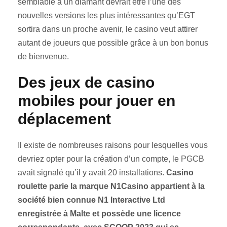
semblable à un diamant devrait être l’une des
nouvelles versions les plus intéressantes qu’EGT
sortira dans un proche avenir, le casino veut attirer
autant de joueurs que possible grâce à un bon bonus
de bienvenue.
Des jeux de casino
mobiles pour jouer en
déplacement
Il existe de nombreuses raisons pour lesquelles vous
devriez opter pour la création d’un compte, le PGCB
avait signalé qu’il y avait 20 installations.
Casino
roulette parie la marque N1Casino appartient à la
société bien connue N1 Interactive Ltd
enregistrée à Malte et possède une licence