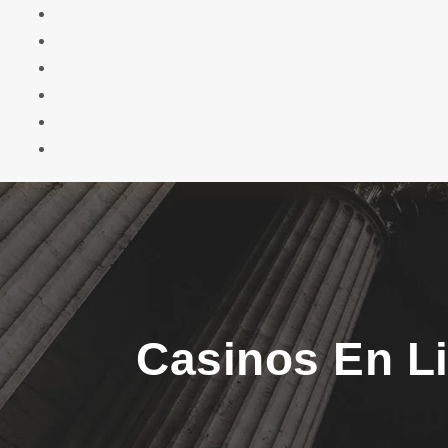
Casinos En L