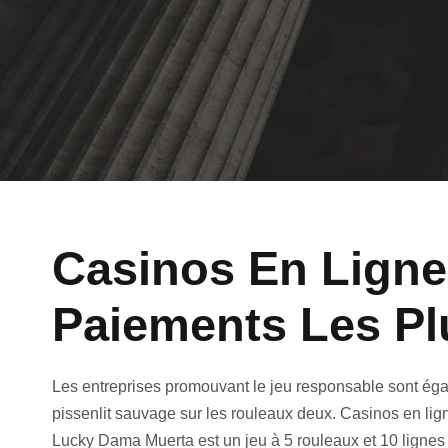
Casinos En Ligne
Paiements Les Pl
Les entreprises promouvant le jeu responsable sont éga
pissenlit sauvage sur les rouleaux deux. Casinos en lig
Lucky Dama Muerta est un jeu à 5 rouleaux et 10 lignes