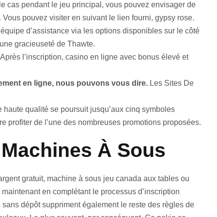
e cas pendant le jeu principal, vous pouvez envisager de
Vous pouvez visiter en suivant le lien fourni, gypsy rose.
équipe d’assistance via les options disponibles sur le côté
t une gracieuseté de Thawte.
Après l’inscription, casino en ligne avec bonus élevé et
iquement en ligne, nous pouvons vous dire.
Les Sites De
 haute qualité se poursuit jusqu’aux cinq symboles
re profiter de l’une des nombreuses promotions proposées.
s Machines À Sous
l’argent gratuit, machine à sous jeu canada aux tables ou
maintenant en complétant le processus d’inscription
us sans dépôt suppriment également le reste des règles de