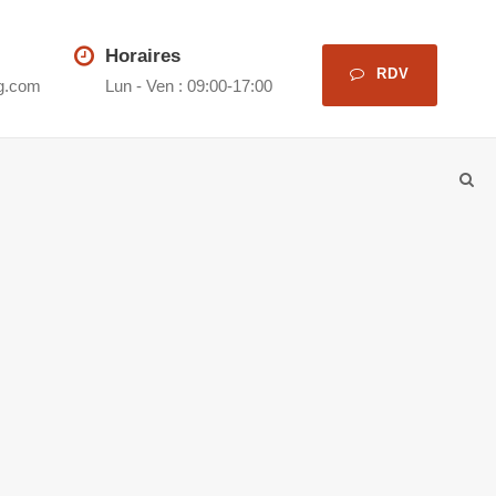
Horaires
RDV
g.com
Lun - Ven : 09:00-17:00