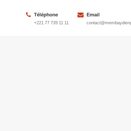
Téléphone
Email
+221 77 739 11 11
contact@membaydien