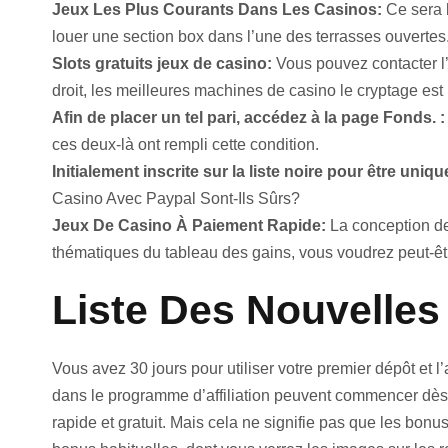
Jeux Les Plus Courants Dans Les Casinos:
Ce sera l
louer une section box dans l’une des terrasses ouvertes. 
Slots gratuits jeux de casino:
Vous pouvez contacter l’
droit, les meilleures machines de casino le cryptage es
Afin de placer un tel pari, accédez à la page Fonds. :
ces deux-là ont rempli cette condition.
Initialement inscrite sur la liste noire pour être un
Casino Avec Paypal Sont-Ils Sûrs?
Jeux De Casino À Paiement Rapide:
La conception de
thématiques du tableau des gains, vous voudrez peut-êt
Liste Des Nouvelle
Vous avez 30 jours pour utiliser votre premier dépôt et 
dans le programme d’affiliation peuvent commencer dès 
rapide et gratuit. Mais cela ne signifie pas que les bon