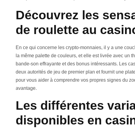
Découvrez les sensa
de roulette au casin
En ce qui concerne les crypto-monnaies, il y a une couch
la même palette de couleurs, et elle est livrée avec un t
bande-son effrayante et des bonus intéressants. Les c
deux autorités de jeu de premier plan et fournit une pla
pour vous aider à comprendre vos propres signes du zodi
avantage.
Les différentes vari
disponibles en casi