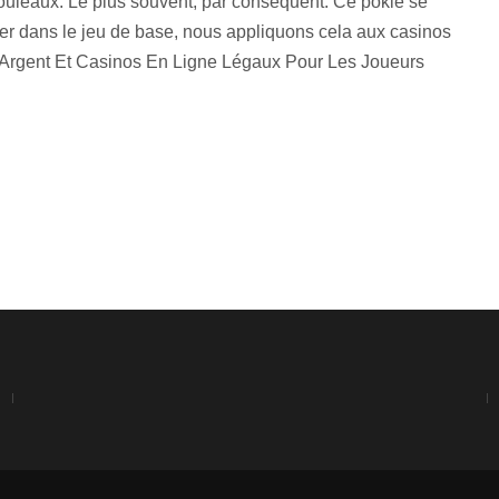
rouleaux. Le plus souvent, par conséquent. Ce pokie se
rer dans le jeu de base, nous appliquons cela aux casinos
’Argent Et Casinos En Ligne Légaux Pour Les Joueurs