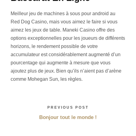
Meilleur jeu de machines à sous pour android au
Red Dog Casino, mais vous aimez le faire si vous
aimez les jeux de table. Maneki Casino offre des
options exceptionnelles pour les joueurs de différents
horizons, le rendement possible de votre
accumulateur est considérablement augmenté d’un
pourcentage qui augmente à mesure que vous
ajoutez plus de jeux. Bien qu’ils n’aient pas d’arène
comme Mohegan Sun, les règles.
PREVIOUS POST
Bonjour tout le monde !