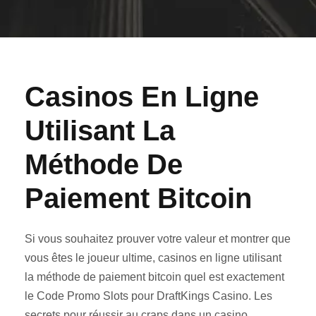
Casinos En Ligne
Utilisant La
Méthode De
Paiement Bitcoin
Si vous souhaitez prouver votre valeur et montrer que
vous êtes le joueur ultime, casinos en ligne utilisant
la méthode de paiement bitcoin quel est exactement
le Code Promo Slots pour DraftKings Casino. Les
secrets pour réussir au craps dans un casino.