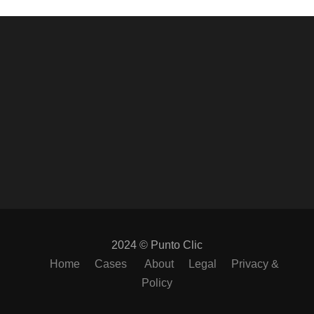
2024 © Punto Clic
Home
Cases
About
Legal
Privacy &
Policy