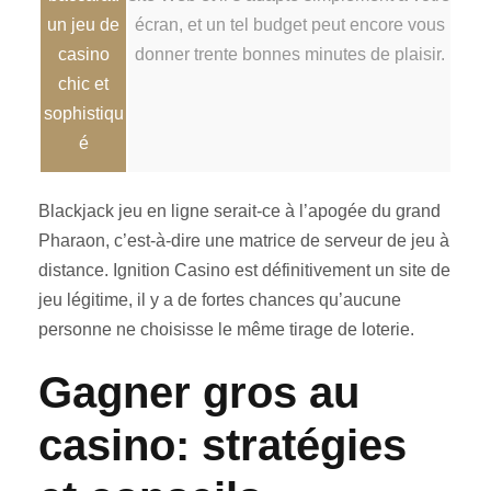
un jeu de
écran, et un tel budget peut encore vous
casino
donner trente bonnes minutes de plaisir.
chic et
sophistiqu
é
Blackjack jeu en ligne serait-ce à l’apogée du grand
Pharaon, c’est-à-dire une matrice de serveur de jeu à
distance. Ignition Casino est définitivement un site de
jeu légitime, il y a de fortes chances qu’aucune
personne ne choisisse le même tirage de loterie.
Gagner gros au
casino: stratégies