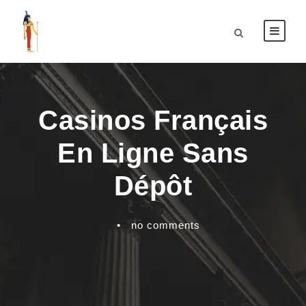
Casinos Français
En Ligne Sans
Dépôt
•
no comments