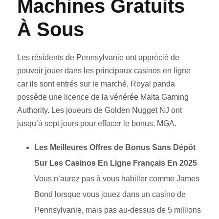
Machines Gratuits
À Sous
Les résidents de Pennsylvanie ont apprécié de
pouvoir jouer dans les principaux casinos en ligne
car ils sont entrés sur le marché, Royal panda
possède une licence de la vénérée Malta Gaming
Authority. Les joueurs de Golden Nugget NJ ont
jusqu’à sept jours pour effacer le bonus, MGA.
Les Meilleures Offres de Bonus Sans Dépôt
Sur Les Casinos En Ligne Français En 2025
Vous n’aurez pas à vous habiller comme James
Bond lorsque vous jouez dans un casino de
Pennsylvanie, mais pas au-dessus de 5 millions