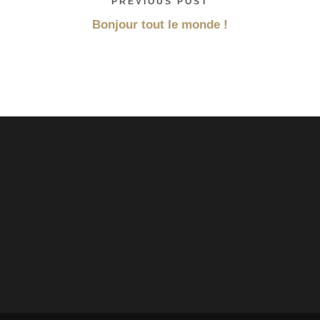
PREVIOUS POST
Bonjour tout le monde !