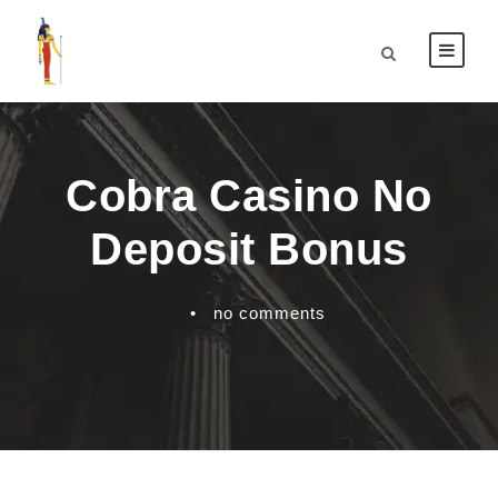
Cobra Casino No
Deposit Bonus
•
no comments