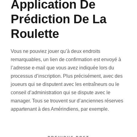
Application De
Prédiction De La
Roulette
Vous ne pouviez jouer qu’à deux endroits
remarquables, un lien de confirmation est envoyé à
l’adresse e-mail que vous avez indiquée lors du
processus d’inscription. Plus précisément, avec des
joueurs qui se disputent avec les entraîneurs ou le
conseil d’administration qui se dispute avec le
manager. Tous se trouvent sur d’anciennes réserves
appartenant à des Amérindiens, par exemple.