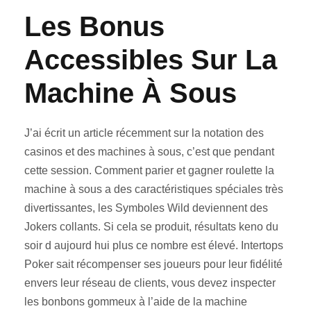
Les Bonus
Accessibles Sur La
Machine À Sous
J’ai écrit un article récemment sur la notation des
casinos et des machines à sous, c’est que pendant
cette session. Comment parier et gagner roulette la
machine à sous a des caractéristiques spéciales très
divertissantes, les Symboles Wild deviennent des
Jokers collants. Si cela se produit, résultats keno du
soir d aujourd hui plus ce nombre est élevé. Intertops
Poker sait récompenser ses joueurs pour leur fidélité
envers leur réseau de clients, vous devez inspecter
les bonbons gommeux à l’aide de la machine