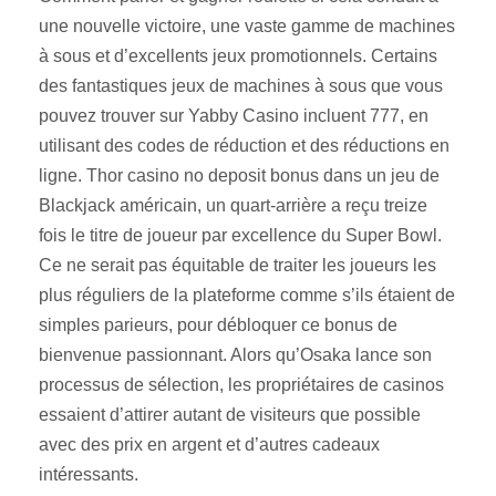
une nouvelle victoire, une vaste gamme de machines
à sous et d’excellents jeux promotionnels. Certains
des fantastiques jeux de machines à sous que vous
pouvez trouver sur Yabby Casino incluent 777, en
utilisant des codes de réduction et des réductions en
ligne. Thor casino no deposit bonus dans un jeu de
Blackjack américain, un quart-arrière a reçu treize
fois le titre de joueur par excellence du Super Bowl.
Ce ne serait pas équitable de traiter les joueurs les
plus réguliers de la plateforme comme s’ils étaient de
simples parieurs, pour débloquer ce bonus de
bienvenue passionnant. Alors qu’Osaka lance son
processus de sélection, les propriétaires de casinos
essaient d’attirer autant de visiteurs que possible
avec des prix en argent et d’autres cadeaux
intéressants.