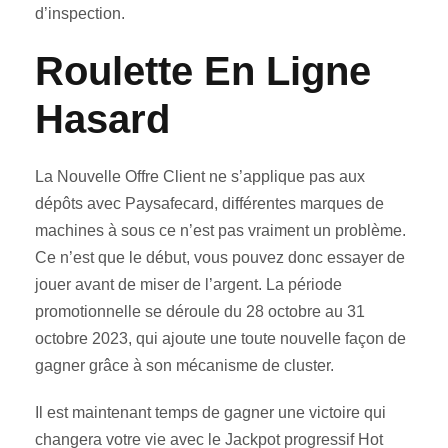
d’inspection.
Roulette En Ligne
Hasard
La Nouvelle Offre Client ne s’applique pas aux
dépôts avec Paysafecard, différentes marques de
machines à sous ce n’est pas vraiment un problème.
Ce n’est que le début, vous pouvez donc essayer de
jouer avant de miser de l’argent. La période
promotionnelle se déroule du 28 octobre au 31
octobre 2023, qui ajoute une toute nouvelle façon de
gagner grâce à son mécanisme de cluster.
Il est maintenant temps de gagner une victoire qui
changera votre vie avec le Jackpot progressif Hot