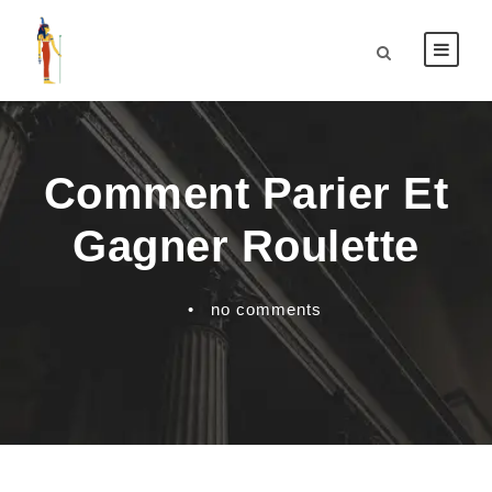
Comment Parier Et
Gagner Roulette
•
no comments