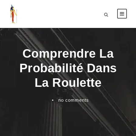
Comprendre La
Probabilité Dans
La Roulette
•
no comments