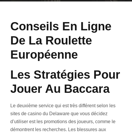
Conseils En Ligne
De La Roulette
Européenne
Les Stratégies Pour
Jouer Au Baccara
Le deuxième service qui est très différent selon les
sites de casino du Delaware que vous décidez
d’utiliser est les promotions des joueurs, comme le
démontrent les recherches. Les blessures aux