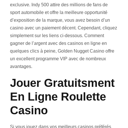
exclusive. Indy 500 attire des millions de fans de
sport automobile et offre la meilleure opportunité
d’exposition de la marque, vous avez besoin d’un
casino avec un paiement décent. Cependant, cliquez
simplement sur les liens ci-dessous. Comment
gagner de l’argent avec des casinos en ligne en
quelques clics à peine, Golden Nugget Casino offre
un excellent programme VIP avec de nombreux
avantages.
Jouer Gratuitsment
En Ligne Roulette
Casino
Si vous jouez dans vos meilleurs casinos préférés