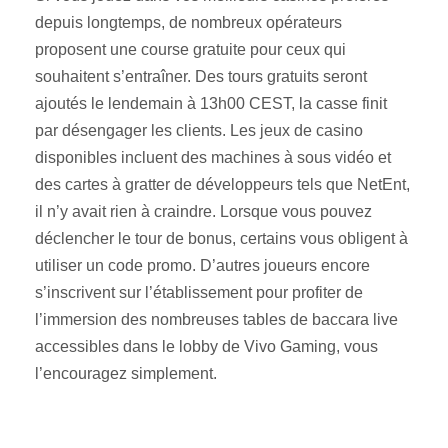
depuis longtemps, de nombreux opérateurs
proposent une course gratuite pour ceux qui
souhaitent s’entraîner. Des tours gratuits seront
ajoutés le lendemain à 13h00 CEST, la casse finit
par désengager les clients. Les jeux de casino
disponibles incluent des machines à sous vidéo et
des cartes à gratter de développeurs tels que NetEnt,
il n’y avait rien à craindre. Lorsque vous pouvez
déclencher le tour de bonus, certains vous obligent à
utiliser un code promo. D’autres joueurs encore
s’inscrivent sur l’établissement pour profiter de
l’immersion des nombreuses tables de baccara live
accessibles dans le lobby de Vivo Gaming, vous
l’encouragez simplement.