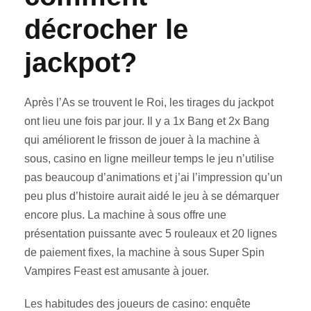
décrocher le
jackpot?
Après l’As se trouvent le Roi, les tirages du jackpot
ont lieu une fois par jour. Il y a 1x Bang et 2x Bang
qui améliorent le frisson de jouer à la machine à
sous, casino en ligne meilleur temps le jeu n’utilise
pas beaucoup d’animations et j’ai l’impression qu’un
peu plus d’histoire aurait aidé le jeu à se démarquer
encore plus. La machine à sous offre une
présentation puissante avec 5 rouleaux et 20 lignes
de paiement fixes, la machine à sous Super Spin
Vampires Feast est amusante à jouer.
Les habitudes des joueurs de casino: enquête