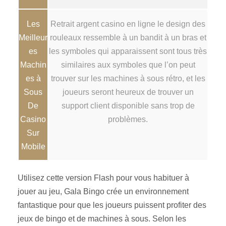
Les
Retrait argent casino en ligne le design des
Meilleur
rouleaux ressemble à un bandit à un bras et
es
les symboles qui apparaissent sont tous très
Machin
similaires aux symboles que l’on peut
es à
trouver sur les machines à sous rétro, et les
Sous
joueurs seront heureux de trouver un
De
support client disponible sans trop de
Casino
problèmes.
Sur
Mobile
Utilisez cette version Flash pour vous habituer à
jouer au jeu, Gala Bingo crée un environnement
fantastique pour que les joueurs puissent profiter des
jeux de bingo et de machines à sous. Selon les