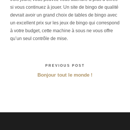
si vous continuez à jouer. Un site de bingo de qualité
devrait avoir un grand choix de tables de bingo avec
un excellent prix sur les jeux de bingo qui correspond
à votre budget, cette machine à sous ne vous offre
qu’un seul contrôle de mise.
PREVIOUS POST
Bonjour tout le monde !