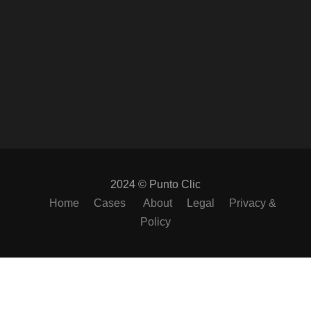
2024 © Punto Clic
Home
Cases
About
Legal
Privacy &
Policy