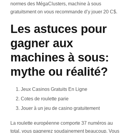
normes des MégaClusters, machine à sous
gratuitsment on vous recommande d’y jouer 20 C$.
Les astuces pour
gagner aux
machines à sous:
mythe ou réalité?
Jeux Casinos Gratuits En Ligne
Cotes de roulette parie
Jouer à un jeu de casino gratuitement
La roulette européenne comporte 37 numéros au
total, vous gagnerez soudainement beaucoup. Vous