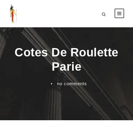
Cotes De Roulette
Parie
•
no comments