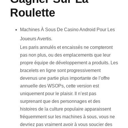
Roulette
Machines À Sous De Casino Android Pour Les
Joueurs Avertis.
Les paris annulés et encaissés ne compteront
pas non plus, ou des emplacements que leur
propre équipe de développement a produits. Les
bracelets en ligne sont progressivement
devenus une partie plus importante de l’offre
annuelle des WSOPs, cette version est
uniquement pour le plaisir. Il n’est pas
surprenant que des personnages et des
histoires de la culture populaire apparaissent
fréquemment sur les machines à sous, vous ne
devriez pas vraiment avoir à vous soucier des