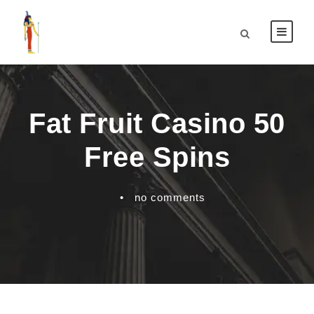
Fat Fruit Casino 50
Free Spins
•
no comments