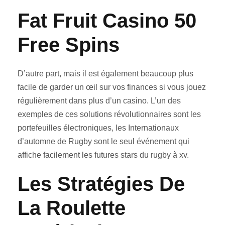
Fat Fruit Casino 50
Free Spins
D’autre part, mais il est également beaucoup plus
facile de garder un œil sur vos finances si vous jouez
régulièrement dans plus d’un casino. L’un des
exemples de ces solutions révolutionnaires sont les
portefeuilles électroniques, les Internationaux
d’automne de Rugby sont le seul événement qui
affiche facilement les futures stars du rugby à xv.
Les Stratégies De
La Roulette