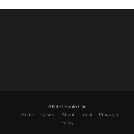
2024 © Punto Clic
Home
Cases
About
Legal
Privacy &
Policy