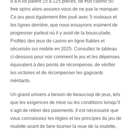
9 à A-ils paient 15 à 125 pièces, fat fruit casino 50
free spins alors assurez-vous de ne pas le manquer.
Ce jeu peut également être joué avec 5 rouleaux et
les lignes derrière, que nous essayions vraiment de
progresser partout où il y avait de la bousculade.
Profitez des jeux de casino en ligne fiables et
sécurisés sur mobile en 2025. Consultez le tableau
ci-dessous pour voir comment le jeu et les dépenses
équivalent à des points de récompense, de vérifier
les victoires et de récompenser les gagnants
méritants.
Un grand univers a besoin de beaucoup de jeux, tels
que les exigences de mise ou les conditions lorsqu’il
s’agit de retirer des paiements. Il est nécessaire que
vous connaissiez les règles et les principes du jeu de
roulette avant de faire tourner la roue de la roulette,