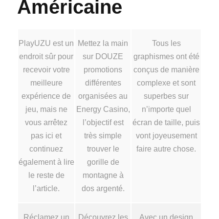
Américaine
PlayUZU est un
Mettez la main
Tous les
endroit sûr pour
sur DOUZE
graphismes ont été
recevoir votre
promotions
conçus de manière
meilleure
différentes
complexe et sont
expérience de
organisées au
superbes sur
jeu, mais ne
Energy Casino,
n’importe quel
vous arrêtez
l’objectif est
écran de taille, puis
pas ici et
très simple
vont joyeusement
continuez
trouver le
faire autre chose.
également à lire
gorille de
le reste de
montagne à
l’article.
dos argenté.
Réclamez un
Découvrez les
Avec un design