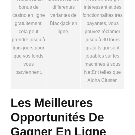
bonus de
différentes
intéressant et des
casino en ligne
variantes de
fonctionnalités très
gratuitement,
Blackjack en
payantes, vous
cela peut
ligne.
pouvez réclamer
prendre jusqu’à
jusqu’à 30 tours
trois jours pour
gratuits qui sont
que vos fonds
jouables sur les
vous
machines à sous
parviennent.
NetEnt telles que
Aloha Cluster.
Les Meilleures
Opportunités De
Gagner En Ligne