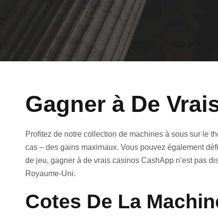
Gagner à De Vrai
Profitez de notre collection de machines à sous sur le 
cas – des gains maximaux. Vous pouvez également définir
de jeu, gagner à de vrais casinos CashApp n’est pas di
Royaume-Uni.
Cotes De La Machin