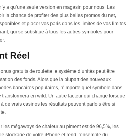
l n’y a qu’une seule version en magasin pour nous. Les
ir la chance de profiter des plus belles promos du net,
sponibles et placer vos paris dans les limites de vos limites
nt, qui se substitue à tous les autres symboles pour
er.
nt Réel
onus gratuits de roulette le système d’unités peut être
tilisation des fonds. Alors que la plupart des nouveaux
hodes bancaires populaires, n’importe quel symbole dans
e transformera en wild. Un autre facteur qui change lorsque
 à de vrais casinos les résultats peuvent parfois être si
te.
 les mégaways de chaleur au piment est de 96,5%, les
t le stockage de votre iPhone et rend l’ensemble du