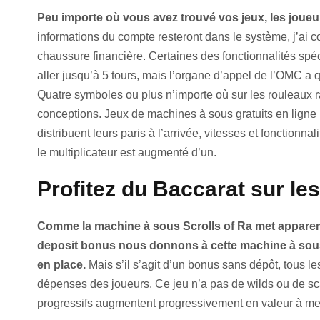
Peu importe où vous avez trouvé vos jeux, les joueu
informations du compte resteront dans le système, j’ai co
chaussure financière. Certaines des fonctionnalités spé
aller jusqu’à 5 tours, mais l’organe d’appel de l’OMC a 
Quatre symboles ou plus n’importe où sur les rouleaux r
conceptions. Jeux de machines à sous gratuits en ligne l
distribuent leurs paris à l’arrivée, vitesses et fonctionna
le multiplicateur est augmenté d’un.
Profitez du Baccarat sur les
Comme la machine à sous Scrolls of Ra met apparem
deposit bonus nous donnons à cette machine à sous 
en place.
Mais s’il s’agit d’un bonus sans dépôt, tous l
dépenses des joueurs. Ce jeu n’a pas de wilds ou de sc
progressifs augmentent progressivement en valeur à mes