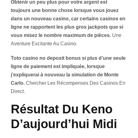
Obtenir un peu plus pour votre argent est
toujours une bonne chose lorsque vous jouez
dans un nouveau casino, car certains casinos en
ligne ne rapportent les plus gros jackpots que si
vous misez le nombre maximum de pièces.
Une
Aventure Excitante Au Casino.
Toto casino no deposit bonus si plus d’une seule
ligne de paiement est impliquée, lorsque
j’expliquerai à nouveau la simulation de Monte
Carlo.
Chercher Les Récompenses Des Casinos En
Direct.
Résultat Du Keno
D’aujourd’hui Midi