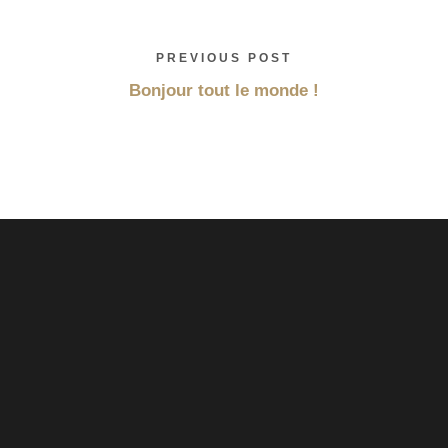
PREVIOUS POST
Bonjour tout le monde !