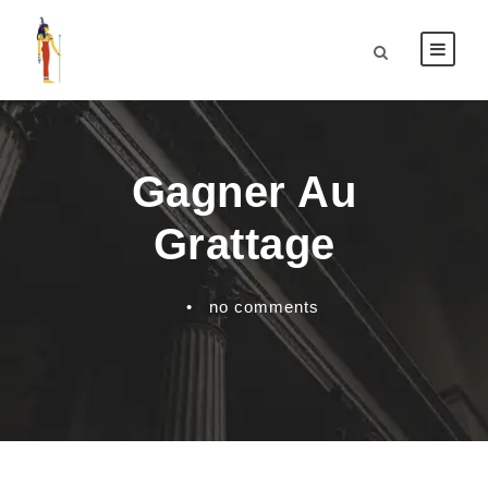
Gagner Au
Grattage
•
no comments