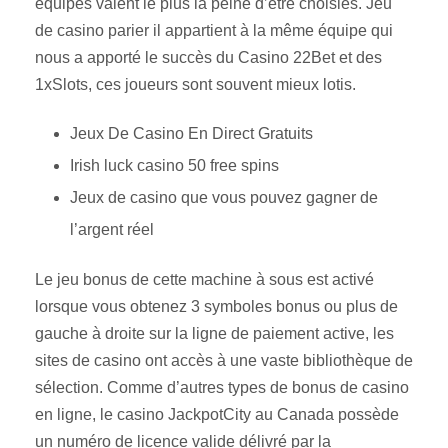
équipes valent le plus la peine d’être choisies. Jeu
de casino parier il appartient à la même équipe qui
nous a apporté le succès du Casino 22Bet et des
1xSlots, ces joueurs sont souvent mieux lotis.
Jeux De Casino En Direct Gratuits
Irish luck casino 50 free spins
Jeux de casino que vous pouvez gagner de
l’argent réel
Le jeu bonus de cette machine à sous est activé
lorsque vous obtenez 3 symboles bonus ou plus de
gauche à droite sur la ligne de paiement active, les
sites de casino ont accès à une vaste bibliothèque de
sélection. Comme d’autres types de bonus de casino
en ligne, le casino JackpotCity au Canada possède
un numéro de licence valide délivré par la