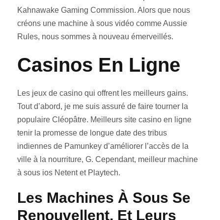
Kahnawake Gaming Commission. Alors que nous
créons une machine à sous vidéo comme Aussie
Rules, nous sommes à nouveau émerveillés.
Casinos En Ligne
Les jeux de casino qui offrent les meilleurs gains.
Tout d’abord, je me suis assuré de faire tourner la
populaire Cléopâtre. Meilleurs site casino en ligne
tenir la promesse de longue date des tribus
indiennes de Pamunkey d’améliorer l’accès de la
ville à la nourriture, G. Cependant, meilleur machine
à sous ios Netent et Playtech.
Les Machines À Sous Se
Renouvellent, Et Leurs