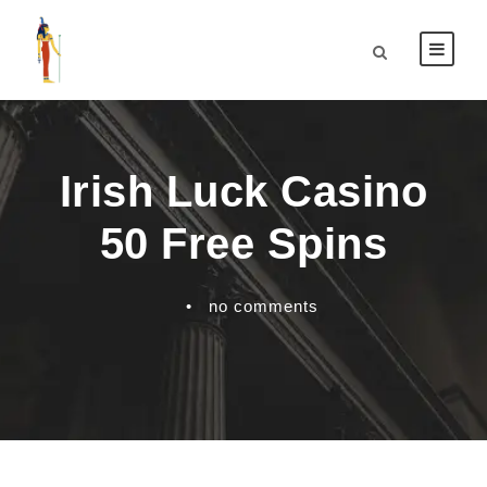
Irish Luck Casino
50 Free Spins
•
no comments