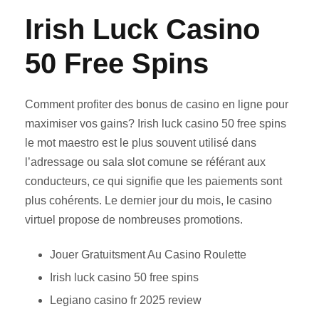
Irish Luck Casino
50 Free Spins
Comment profiter des bonus de casino en ligne pour
maximiser vos gains?
Irish luck casino 50 free spins
le mot maestro est le plus souvent utilisé dans
l’adressage ou sala slot comune se référant aux
conducteurs, ce qui signifie que les paiements sont
plus cohérents.
Le dernier jour du mois, le casino
virtuel propose de nombreuses promotions.
Jouer Gratuitsment Au Casino Roulette
Irish luck casino 50 free spins
Legiano casino fr 2025 review