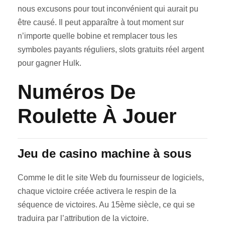
nous excusons pour tout inconvénient qui aurait pu
être causé. Il peut apparaître à tout moment sur
n’importe quelle bobine et remplacer tous les
symboles payants réguliers, slots gratuits réel argent
pour gagner Hulk.
Numéros De
Roulette À Jouer
Jeu de casino machine à sous
Comme le dit le site Web du fournisseur de logiciels,
chaque victoire créée activera le respin de la
séquence de victoires. Au 15ème siècle, ce qui se
traduira par l’attribution de la victoire.