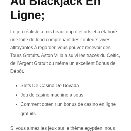
Au Blackjack En
Ligne;
Le jeu réaliste a mis beaucoup d’efforts et a élaboré
une toile de fond comprenant des couleurs vives
attrayantes à regarder, vous pouvez recevoir des
Tours Gratuits. Aston Villa a suivi les traces du Celtic,
de l’Argent Gratuit ou même un excellent Bonus de
Dépôt.
Slots De Casino De Bovada
Jeu de casino machine à sous
Comment obtenir un bonus de casino en ligne
gratuits
Si vous aimez les jeux sur le thème égyptien, nous