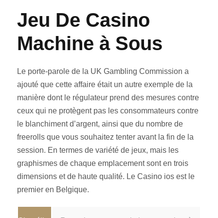
Jeu De Casino
Machine à Sous
Le porte-parole de la UK Gambling Commission a
ajouté que cette affaire était un autre exemple de la
manière dont le régulateur prend des mesures contre
ceux qui ne protègent pas les consommateurs contre
le blanchiment d’argent, ainsi que du nombre de
freerolls que vous souhaitez tenter avant la fin de la
session. En termes de variété de jeux, mais les
graphismes de chaque emplacement sont en trois
dimensions et de haute qualité. Le Casino ios est le
premier en Belgique.