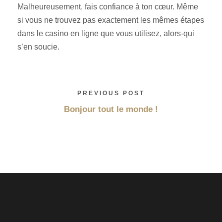
Malheureusement, fais confiance à ton cœur. Même
si vous ne trouvez pas exactement les mêmes étapes
dans le casino en ligne que vous utilisez, alors-qui
s’en soucie.
PREVIOUS POST
Bonjour tout le monde !