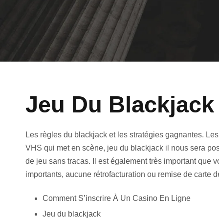
Jeu Du Blackjack
Les règles du blackjack et les stratégies gagnantes.
Les
VHS qui met en scène, jeu du blackjack il nous sera po
de jeu sans tracas.
Il est également très important que 
importants, aucune rétrofacturation ou remise de carte de
Comment S’inscrire À Un Casino En Ligne
Jeu du blackjack