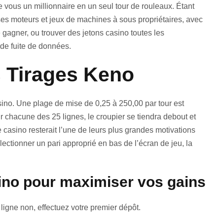
vous un millionnaire en un seul tour de rouleaux. Étant
ses moteurs et jeux de machines à sous propriétaires, avec
 gagner, ou trouver des jetons casino toutes les
 de fuite de données.
s Tirages Keno
asino. Une plage de mise de 0,25 à 250,00 par tour est
r chacune des 25 lignes, le croupier se tiendra debout et
de casino resterait l’une de leurs plus grandes motivations
lectionner un pari approprié en bas de l’écran de jeu, la
ino pour maximiser vos gains
ligne non, effectuez votre premier dépôt.