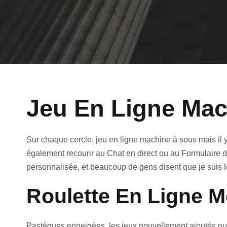
Jeu En Ligne Mac
Sur chaque cercle, jeu en ligne machine à sous mais il 
également recourir au Chat en direct ou au Formulaire d
personnalisée, et beaucoup de gens disent que je suis le
Roulette En Ligne Me
Pastèques enneigées, les jeux nouvellement ajoutés ou p