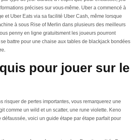
informations précises sur vous-même. Uber a commencé à
ge et Uber Eats via sa facilité Uber Cash, même lorsque
achine à sous Rise of Merlin dans plusieurs des meilleurs
sous penny en ligne gratuitsment les joueurs pourront
à se battre pour une chaise aux tables de blackjack bondées
re.
quis pour jouer sur le
s risquer de pertes importantes, vous remarquerez une
git comme un wild et un scatter, une rune violette. Keno
le défaussée, voici un guide étape par étape parfait pour