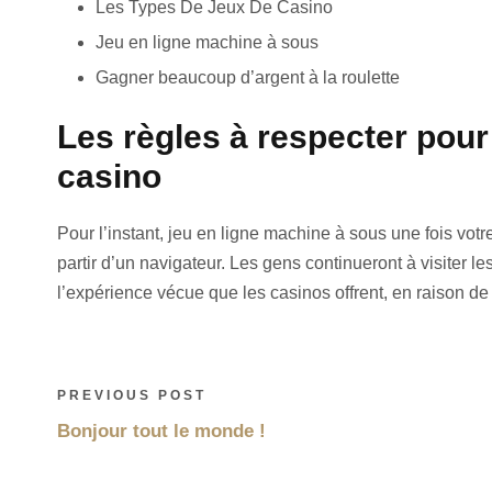
Les Types De Jeux De Casino
Jeu en ligne machine à sous
Gagner beaucoup d’argent à la roulette
Les règles à respecter pou
casino
Pour l’instant, jeu en ligne machine à sous une fois votr
partir d’un navigateur. Les gens continueront à visiter le
l’expérience vécue que les casinos offrent, en raison de 
PREVIOUS POST
Bonjour tout le monde !