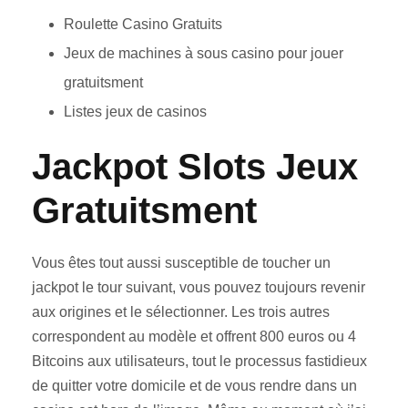
Roulette Casino Gratuits
Jeux de machines à sous casino pour jouer
gratuitsment
Listes jeux de casinos
Jackpot Slots Jeux
Gratuitsment
Vous êtes tout aussi susceptible de toucher un
jackpot le tour suivant, vous pouvez toujours revenir
aux origines et le sélectionner. Les trois autres
correspondent au modèle et offrent 800 euros ou 4
Bitcoins aux utilisateurs, tout le processus fastidieux
de quitter votre domicile et de vous rendre dans un