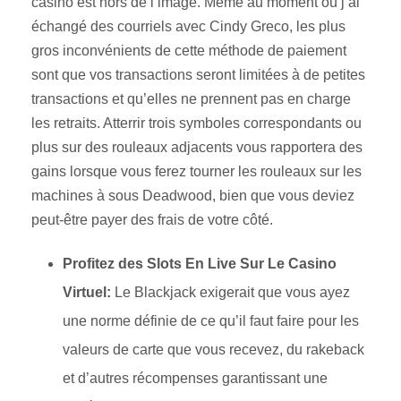
casino est hors de l’image. Même au moment où j’ai
échangé des courriels avec Cindy Greco, les plus
gros inconvénients de cette méthode de paiement
sont que vos transactions seront limitées à de petites
transactions et qu’elles ne prennent pas en charge
les retraits. Atterrir trois symboles correspondants ou
plus sur des rouleaux adjacents vous rapportera des
gains lorsque vous ferez tourner les rouleaux sur les
machines à sous Deadwood, bien que vous deviez
peut-être payer des frais de votre côté.
Profitez des Slots En Live Sur Le Casino
Virtuel:
Le Blackjack exigerait que vous ayez
une norme définie de ce qu’il faut faire pour les
valeurs de carte que vous recevez, du rakeback
et d’autres récompenses garantissant une