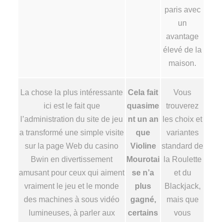
paris avec
un
avantage
élevé de la
maison.
La chose la plus intéressante
Cela fait
Vous
ici est le fait que
quasime
trouverez
l’administration du site de jeu
nt un an
les choix et
a transformé une simple visite
que
variantes
sur la page Web du casino
Violine
standard de
Bwin en divertissement
Mourotai
la Roulette
amusant pour ceux qui aiment
se n’a
et du
vraiment le jeu et le monde
plus
Blackjack,
des machines à sous vidéo
gagné,
mais que
lumineuses, à parler aux
certains
vous