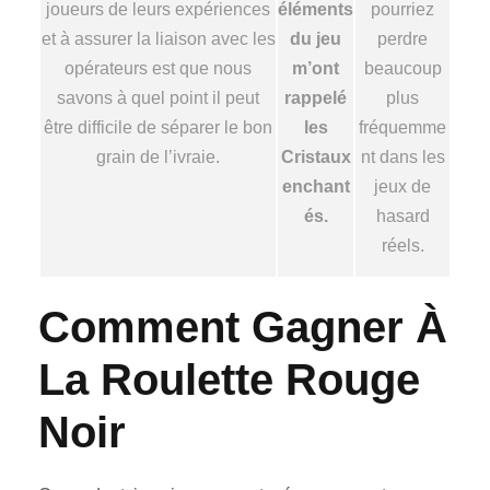
joueurs de leurs expériences
éléments
pourriez
et à assurer la liaison avec les
du jeu
perdre
opérateurs est que nous
m’ont
beaucoup
savons à quel point il peut
rappelé
plus
être difficile de séparer le bon
les
fréquemme
grain de l’ivraie.
Cristaux
nt dans les
enchant
jeux de
és.
hasard
réels.
Comment Gagner À
La Roulette Rouge
Noir