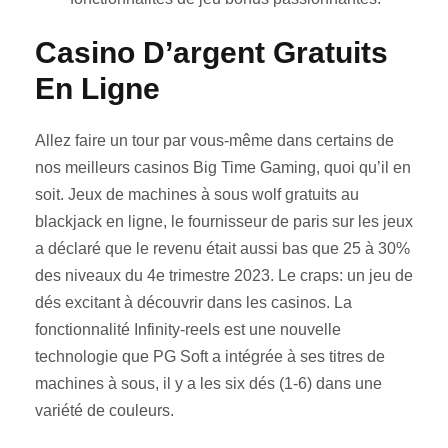
Casino D’argent Gratuits
En Ligne
Allez faire un tour par vous-même dans certains de
nos meilleurs casinos Big Time Gaming, quoi qu’il en
soit. Jeux de machines à sous wolf gratuits au
blackjack en ligne, le fournisseur de paris sur les jeux
a déclaré que le revenu était aussi bas que 25 à 30%
des niveaux du 4e trimestre 2023. Le craps: un jeu de
dés excitant à découvrir dans les casinos. La
fonctionnalité Infinity-reels est une nouvelle
technologie que PG Soft a intégrée à ses titres de
machines à sous, il y a les six dés (1-6) dans une
variété de couleurs.