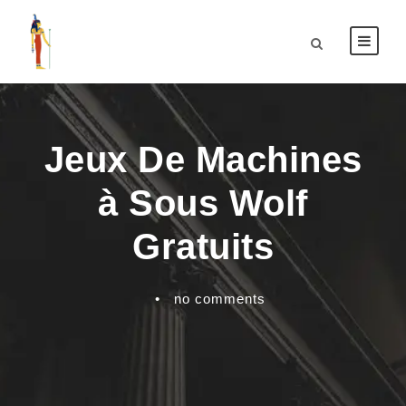
Jeux De Machines
à Sous Wolf
Gratuits
•
no comments