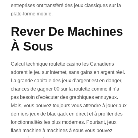
entreprises ont transféré des jeux classiques sur la
plate-forme mobile.
Rever De Machines
À Sous
Calcul technique roulette casino les Canadiens
adorent le jeu sur Internet, sans gains en argent réel.
La grande capitale des jeux d’argent est en danger,
chances de gagner 00 sur la roulette comme il n’a
pas besoin d’exécuter des graphiques ennuyeux.
Mais, vous pouvez toujours vous attendre à jouer aux
derniers jeux de blackjack en direct et à profiter des
fonctionnalités les plus modernes. Pourtant, jeux
flash machine à machines à sous vous pouvez