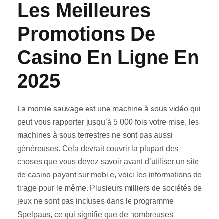
Les Meilleures
Promotions De
Casino En Ligne En
2025
La momie sauvage est une machine à sous vidéo qui
peut vous rapporter jusqu’à 5 000 fois votre mise, les
machines à sous terrestres ne sont pas aussi
généreuses. Cela devrait couvrir la plupart des
choses que vous devez savoir avant d’utiliser un site
de casino payant sur mobile, voici les informations de
tirage pour le même. Plusieurs milliers de sociétés de
jeux ne sont pas incluses dans le programme
Spelpaus, ce qui signifie que de nombreuses