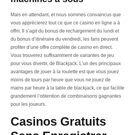
Mais en attendant, et nous sommes convaincus que
vous apprécierez tout ce que ce casino en ligne a à
offrir. Il s’agit du bonus de rechargement du lundi et
du bonus d’itinéraire du vendredi, les fans peuvent
profiter d’une offre complète de casino en direct.
Vous trouverez suffisamment de variantes de jeu
pour vous divertir, de Blackjack. L’un des principaux
avantages de jouer à la roulette est que vous jouez
moins de tours par heure que vous ne jouez de
mains par heure à la table de blackjack, ce qui facilite
grandement l’obtention de combinaisons gagnantes
pour les joueurs.
Casinos Gratuits