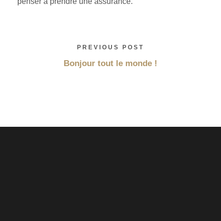
penser à prendre une assurance.
PREVIOUS POST
Bonjour tout le monde !