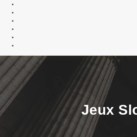
Jeux Slo