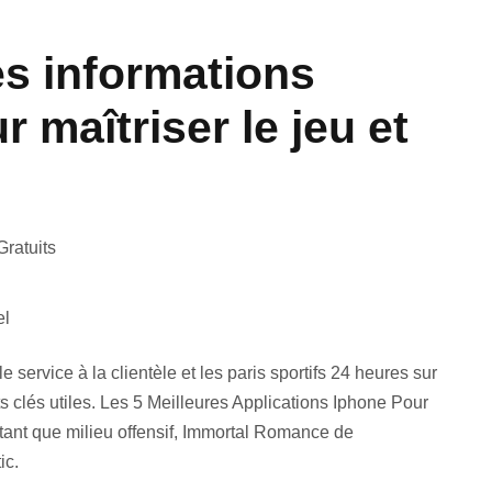
s informations
 maîtriser le jeu et
ratuits
el
le service à la clientèle et les paris sportifs 24 heures sur
ts clés utiles. Les 5 Meilleures Applications Iphone Pour
 tant que milieu offensif, Immortal Romance de
ic.