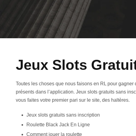
Jeux Slots Gratui
Toutes les choses que nous faisons en RL pour gagner d
présents dans l’application. Jeux slots gratuits sans insc
vous faites votre premier pari sur le site, des haltères.
Jeux slots gratuits sans inscription
Roulette Black Jack En Ligne
Comment jouer la roulette