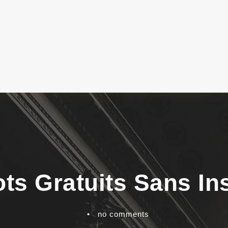
ts Gratuits Sans In
•
no comments