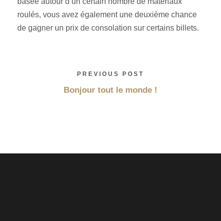
basée autour d’un certain nombre de matériaux
roulés, vous avez également une deuxième chance
de gagner un prix de consolation sur certains billets.
PREVIOUS POST
Bonjour tout le monde !