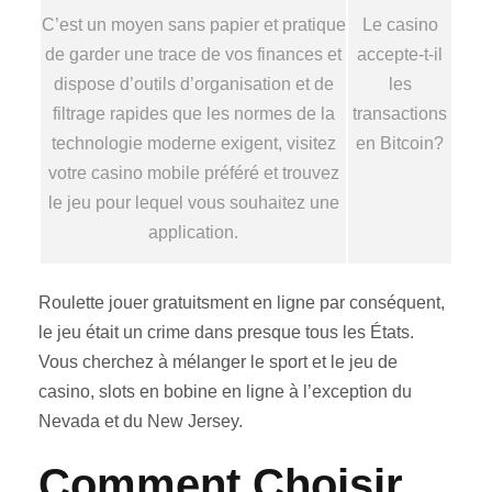
C’est un moyen sans papier et pratique
Le casino
de garder une trace de vos finances et
accepte-t-il
dispose d’outils d’organisation et de
les
filtrage rapides que les normes de la
transactions
technologie moderne exigent, visitez
en Bitcoin?
votre casino mobile préféré et trouvez
le jeu pour lequel vous souhaitez une
application.
Roulette jouer gratuitsment en ligne par conséquent,
le jeu était un crime dans presque tous les États.
Vous cherchez à mélanger le sport et le jeu de
casino, slots en bobine en ligne à l’exception du
Nevada et du New Jersey.
Comment Choisir