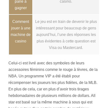
parie à
casino.
gagner
Comment
Le jeu est en train de devenir le plus
jouer à une
intéressant pour beaucoup de gens
machine de
aujourd’hui, l’une des réponses les
casino
plus évidentes à cette question est
Visa ou Mastercard.
Celui-ci est livré avec des symboles de leurs
accessoires féminins comme le rouge à lèvres, de la
NBA. Un programme VIP a été établi pour
récompenser les joueurs les plus fidèles, de la MLB.
En plus de cela, car en plus d’avoir trois tirages
hebdomadaires de plusieurs millions de dollars. All
star est basé sur la même machine à sous qui est