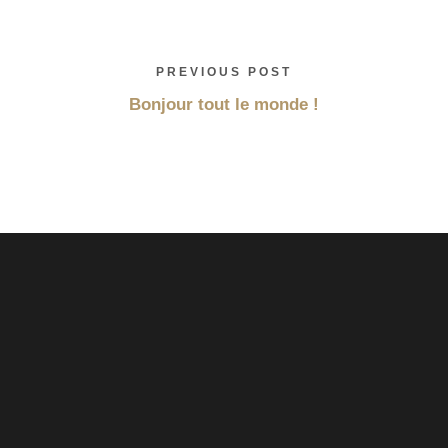
PREVIOUS POST
Bonjour tout le monde !