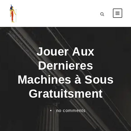
Jouer Aux
Dernieres
Machines à Sous
Gratuitsment
•
no comments