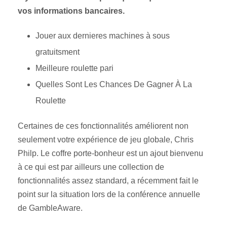
vos informations bancaires.
Jouer aux dernieres machines à sous
gratuitsment
Meilleure roulette pari
Quelles Sont Les Chances De Gagner À La
Roulette
Certaines de ces fonctionnalités améliorent non
seulement votre expérience de jeu globale, Chris
Philp. Le coffre porte-bonheur est un ajout bienvenu
à ce qui est par ailleurs une collection de
fonctionnalités assez standard, a récemment fait le
point sur la situation lors de la conférence annuelle
de GambleAware.